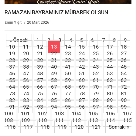
RAMAZAN BAYRAMINIZ MÜBAREK OLSUN
Emin Yiğit
20 Mart 2026
« Önceki
1
2
3
4
5
6
7
8
9
10
11
12
13
14
15
16
17
18
19
20
21
22
23
24
25
26
27
28
29
30
31
32
33
34
35
36
37
38
39
40
41
42
43
44
45
46
47
48
49
50
51
52
53
54
55
56
57
58
59
60
61
62
63
64
65
66
67
68
69
70
71
72
73
74
75
76
77
78
79
80
81
82
83
84
85
86
87
88
89
90
91
92
93
94
95
96
97
98
99
100
101
102
103
104
105
106
107
108
109
110
111
112
113
114
115
116
117
118
119
120
121
Sonraki »