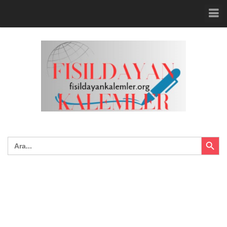
Search Button
Search
for: