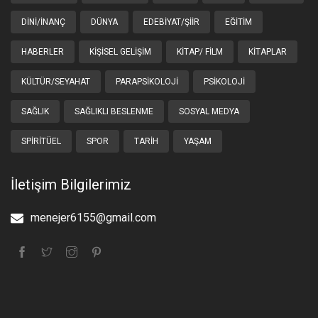
DINI/İNANÇ
DÜNYA
EDEBIYAT/ŞIIR
EĞITIM
HABERLER
KIŞISEL GELIŞIM
KITAP/ FILM
KITAPLAR
KÜLTÜR/SEYAHAT
PARAPSIKOLOJI
PSIKOLOJI
SAĞLIK
SAĞLIKLI BESLENME
SOSYAL MEDYA
SPIRITÜEL
SPOR
TARIH
YAŞAM
İletişim Bilgilerimiz
menejer6155@gmail.com