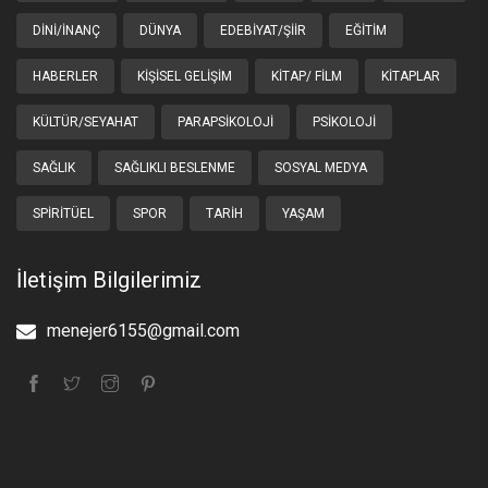
DINI/İNANÇ
DÜNYA
EDEBIYAT/ŞIIR
EĞITIM
HABERLER
KIŞISEL GELIŞIM
KITAP/ FILM
KITAPLAR
KÜLTÜR/SEYAHAT
PARAPSIKOLOJI
PSIKOLOJI
SAĞLIK
SAĞLIKLI BESLENME
SOSYAL MEDYA
SPIRITÜEL
SPOR
TARIH
YAŞAM
İletişim Bilgilerimiz
menejer6155@gmail.com