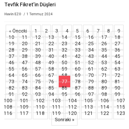
Tevfik Fikret’in Düşleri
Havin EZO
1 Temmuz 2024
« Önceki
1
2
3
4
5
6
7
8
9
10
11
12
13
14
15
16
17
18
19
20
21
22
23
24
25
26
27
28
29
30
31
32
33
34
35
36
37
38
39
40
41
42
43
44
45
46
47
48
49
50
51
52
53
54
55
56
57
58
59
60
61
62
63
64
65
66
67
68
69
70
71
72
73
74
75
76
77
78
79
80
81
82
83
84
85
86
87
88
89
90
91
92
93
94
95
96
97
98
99
100
101
102
103
104
105
106
107
108
109
110
111
112
113
114
115
116
117
118
119
120
121
122
123
Sonraki »