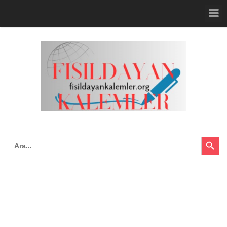
Search Button
Search
for: