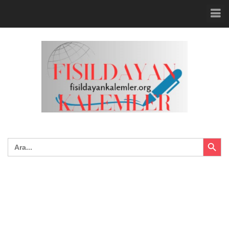
Search Button
Search
for: