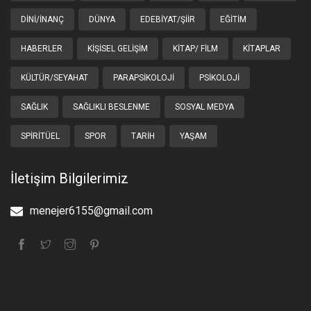
DINI/İNANÇ
DÜNYA
EDEBIYAT/ŞIIR
EĞITIM
HABERLER
KIŞISEL GELIŞIM
KITAP/ FILM
KITAPLAR
KÜLTÜR/SEYAHAT
PARAPSIKOLOJI
PSIKOLOJI
SAĞLIK
SAĞLIKLI BESLENME
SOSYAL MEDYA
SPIRITÜEL
SPOR
TARIH
YAŞAM
İletişim Bilgilerimiz
menejer6155@gmail.com