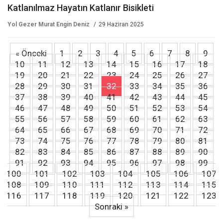
Katlanılmaz Hayatın Katlanır Bisikleti
Yol Gezer Murat Engin Deniz
29 Haziran 2025
« Önceki
1
2
3
4
5
6
7
8
9
10
11
12
13
14
15
16
17
18
19
20
21
22
23
24
25
26
27
28
29
30
31
32
33
34
35
36
37
38
39
40
41
42
43
44
45
46
47
48
49
50
51
52
53
54
55
56
57
58
59
60
61
62
63
64
65
66
67
68
69
70
71
72
73
74
75
76
77
78
79
80
81
82
83
84
85
86
87
88
89
90
91
92
93
94
95
96
97
98
99
100
101
102
103
104
105
106
107
108
109
110
111
112
113
114
115
116
117
118
119
120
121
122
123
Sonraki »