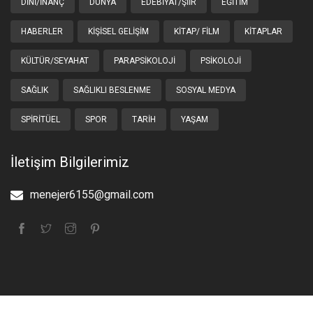
DINI/İNANÇ
DÜNYA
EDEBIYAT/ŞIIR
EĞITIM
HABERLER
KIŞISEL GELIŞIM
KITAP/ FILM
KITAPLAR
KÜLTÜR/SEYAHAT
PARAPSIKOLOJI
PSIKOLOJI
SAĞLIK
SAĞLIKLI BESLENME
SOSYAL MEDYA
SPIRITÜEL
SPOR
TARIH
YAŞAM
İletişim Bilgilerimiz
menejer6155@gmail.com