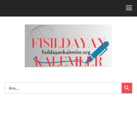
Search Button
Search
for: