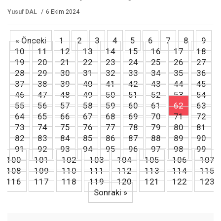
Yusuf DAL
6 Ekim 2024
« Önceki
1
2
3
4
5
6
7
8
9
10
11
12
13
14
15
16
17
18
19
20
21
22
23
24
25
26
27
28
29
30
31
32
33
34
35
36
37
38
39
40
41
42
43
44
45
46
47
48
49
50
51
52
53
54
55
56
57
58
59
60
61
62
63
64
65
66
67
68
69
70
71
72
73
74
75
76
77
78
79
80
81
82
83
84
85
86
87
88
89
90
91
92
93
94
95
96
97
98
99
100
101
102
103
104
105
106
107
108
109
110
111
112
113
114
115
116
117
118
119
120
121
122
123
Sonraki »