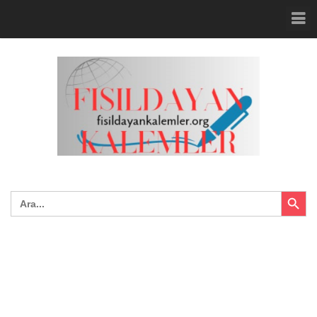
Search Button
Search
for: