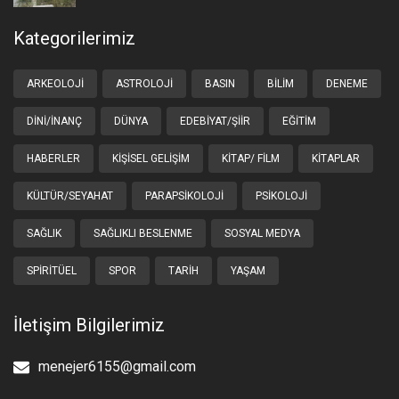
Kategorilerimiz
ARKEOLOJI
ASTROLOJI
BASIN
BILIM
DENEME
DINI/İNANÇ
DÜNYA
EDEBIYAT/ŞIIR
EĞITIM
HABERLER
KIŞISEL GELIŞIM
KITAP/ FILM
KITAPLAR
KÜLTÜR/SEYAHAT
PARAPSIKOLOJI
PSIKOLOJI
SAĞLIK
SAĞLIKLI BESLENME
SOSYAL MEDYA
SPIRITÜEL
SPOR
TARIH
YAŞAM
İletişim Bilgilerimiz
menejer6155@gmail.com