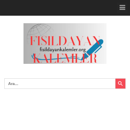
Search Button
Search
for: