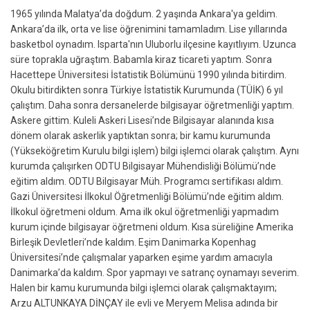
1965 yılında Malatya’da doğdum. 2 yaşında Ankara'ya geldim.
Ankara’da ilk, orta ve lise öğrenimini tamamladım. Lise yıllarında
basketbol oynadım. Isparta'nın Uluborlu ilçesine kayıtlıyım. Uzunca
süre toprakla uğraştım. Babamla kiraz ticareti yaptım. Sonra
Hacettepe Üniversitesi İstatistik Bölümünü 1990 yılında bitirdim.
Okulu bitirdikten sonra Türkiye İstatistik Kurumunda (TÜİK) 6 yıl
çalıştım. Daha sonra dersanelerde bilgisayar öğretmenliği yaptım.
Askere gittim. Kuleli Askeri Lisesi’nde Bilgisayar alanında kısa
dönem olarak askerlik yaptıktan sonra; bir kamu kurumunda
(Yükseköğretim Kurulu bilgi işlem) bilgi işlemci olarak çalıştım. Aynı
kurumda çalışırken ODTU Bilgisayar Mühendisliği Bölümü’nde
eğitim aldım. ODTU Bilgisayar Müh. Programcı sertifikası aldım.
Gazi Üniversitesi İlkokul Öğretmenliği Bölümü’nde eğitim aldım.
İlkokul öğretmeni oldum. Ama ilk okul öğretmenliği yapmadım
kurum içinde bilgisayar öğretmeni oldum. Kısa süreliğine Amerika
Birleşik Devletleri’nde kaldım. Eşim Danimarka Kopenhag
Üniversitesi’nde çalışmalar yaparken eşime yardım amacıyla
Danimarka’da kaldım. Spor yapmayı ve satranç oynamayı severim.
Halen bir kamu kurumunda bilgi işlemci olarak çalışmaktayım;
Arzu ALTUNKAYA DİNÇAY ile evli ve Meryem Melisa adında bir