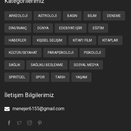
Kategorilerimiz
ARKEOLOJI
ASTROLOJI
BASIN
BILIM
DENEME
DINI/İNANÇ
DÜNYA
EDEBIYAT/ŞIIR
EĞITIM
HABERLER
KIŞISEL GELIŞIM
KITAP/ FILM
KITAPLAR
KÜLTÜR/SEYAHAT
PARAPSIKOLOJI
PSIKOLOJI
SAĞLIK
SAĞLIKLI BESLENME
SOSYAL MEDYA
SPIRITÜEL
SPOR
TARIH
YAŞAM
İletişim Bilgilerimiz
menejer6155@gmail.com