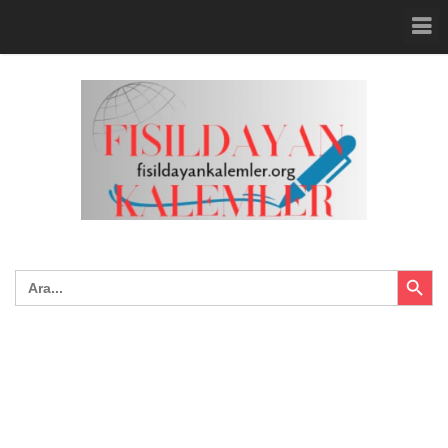
Search Button
Search
for: