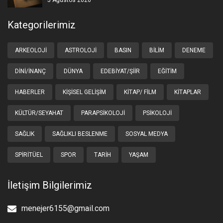
Kategorilerimiz
ARKEOLOJI
ASTROLOJI
BASIN
BILIM
DENEME
DINI/İNANÇ
DÜNYA
EDEBIYAT/ŞIIR
EĞITIM
HABERLER
KIŞISEL GELIŞIM
KITAP/ FILM
KITAPLAR
KÜLTÜR/SEYAHAT
PARAPSIKOLOJI
PSIKOLOJI
SAĞLIK
SAĞLIKLI BESLENME
SOSYAL MEDYA
SPIRITÜEL
SPOR
TARIH
YAŞAM
İletişim Bilgilerimiz
menejer6155@gmail.com