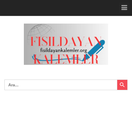
Search Button
Search
for: