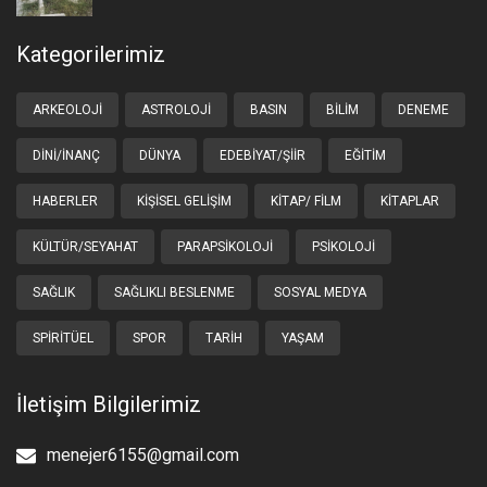
Kategorilerimiz
ARKEOLOJI
ASTROLOJI
BASIN
BILIM
DENEME
DINI/İNANÇ
DÜNYA
EDEBIYAT/ŞIIR
EĞITIM
HABERLER
KIŞISEL GELIŞIM
KITAP/ FILM
KITAPLAR
KÜLTÜR/SEYAHAT
PARAPSIKOLOJI
PSIKOLOJI
SAĞLIK
SAĞLIKLI BESLENME
SOSYAL MEDYA
SPIRITÜEL
SPOR
TARIH
YAŞAM
İletişim Bilgilerimiz
menejer6155@gmail.com