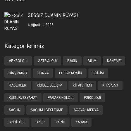
SESSİZ DUANIN RÜYASI
6 Ağustos 2026
Kategorilerimiz
ARKEOLOJI
ASTROLOJI
BASIN
BILIM
DENEME
DINI/İNANÇ
DÜNYA
EDEBIYAT/ŞIIR
EĞITIM
HABERLER
KIŞISEL GELIŞIM
KITAP/ FILM
KITAPLAR
KÜLTÜR/SEYAHAT
PARAPSIKOLOJI
PSIKOLOJI
SAĞLIK
SAĞLIKLI BESLENME
SOSYAL MEDYA
SPIRITÜEL
SPOR
TARIH
YAŞAM