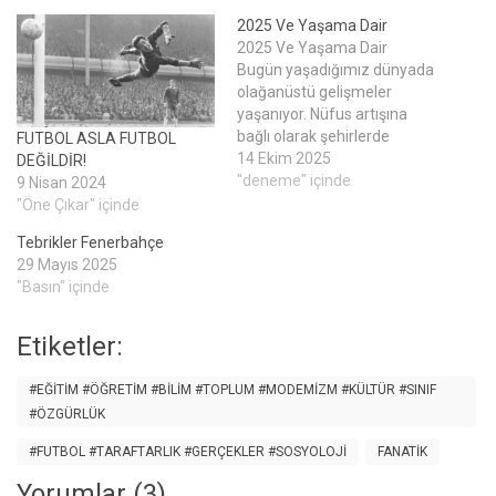
2025 Ve Yaşama Dair
2025 Ve Yaşama Dair
Bugün yaşadığımız dünyada
olağanüstü gelişmeler
yaşanıyor. Nüfus artışına
bağlı olarak şehirlerde
FUTBOL ASLA FUTBOL
yaşanan insan yığını
14 Ekim 2025
DEĞİLDİR!
beraberinde çok ciddi
"deneme" içinde
9 Nisan 2024
bireysel ve toplumsal
"Öne Çıkar" içinde
sorunları getiriyor. Her gün
Tebrikler Fenerbahçe
gündemde ölen insanlar,
29 Mayıs 2025
kayıp giden yaşamlar,
"Basın" içinde
günlük hayattaki çatışmalar
ve yıkımlar... Biraz derin ve
geçmiş odaklı düşünülürse,
Etiketler:
bir gün içinde milyarca olay…
#EĞITIM #ÖĞRETIM #BILIM #TOPLUM #MODEMIZM #KÜLTÜR #SINIF
#ÖZGÜRLÜK
#FUTBOL #TARAFTARLIK #GERÇEKLER #SOSYOLOJI
FANATIK
Yorumlar (3)