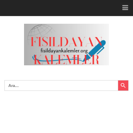
Search Button
Search
for: