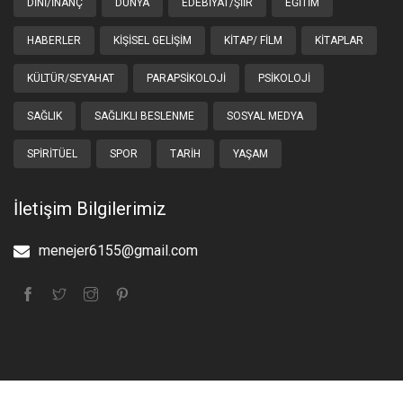
DINI/İNANÇ
DÜNYA
EDEBIYAT/ŞIIR
EĞITIM
HABERLER
KIŞISEL GELIŞIM
KITAP/ FILM
KITAPLAR
KÜLTÜR/SEYAHAT
PARAPSIKOLOJI
PSIKOLOJI
SAĞLIK
SAĞLIKLI BESLENME
SOSYAL MEDYA
SPIRITÜEL
SPOR
TARIH
YAŞAM
İletişim Bilgilerimiz
menejer6155@gmail.com