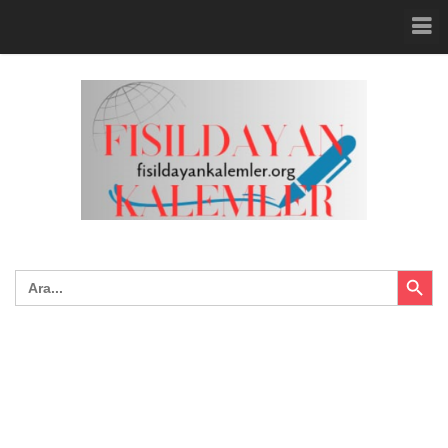
Search Button
Search
for: