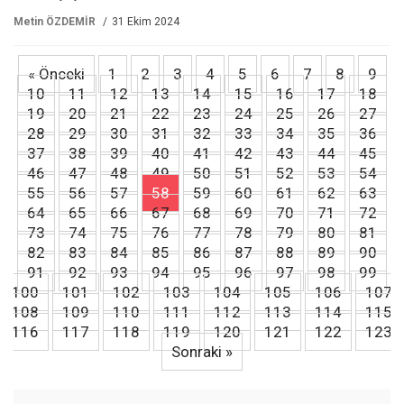
Metin ÖZDEMİR
31 Ekim 2024
« Önceki
1
2
3
4
5
6
7
8
9
10
11
12
13
14
15
16
17
18
19
20
21
22
23
24
25
26
27
28
29
30
31
32
33
34
35
36
37
38
39
40
41
42
43
44
45
46
47
48
49
50
51
52
53
54
55
56
57
58
59
60
61
62
63
64
65
66
67
68
69
70
71
72
73
74
75
76
77
78
79
80
81
82
83
84
85
86
87
88
89
90
91
92
93
94
95
96
97
98
99
100
101
102
103
104
105
106
107
108
109
110
111
112
113
114
115
116
117
118
119
120
121
122
123
Sonraki »