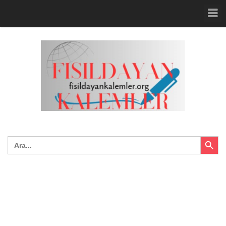
Search Button
Search
for: