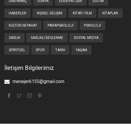
DINI/İNANÇ
DÜNYA
EDEBIYAT/ŞIIR
EĞITIM
HABERLER
KIŞISEL GELIŞIM
KITAP/ FILM
KITAPLAR
KÜLTÜR/SEYAHAT
PARAPSIKOLOJI
PSIKOLOJI
SAĞLIK
SAĞLIKLI BESLENME
SOSYAL MEDYA
SPIRITÜEL
SPOR
TARIH
YAŞAM
İletişim Bilgilerimiz
menejer6155@gmail.com