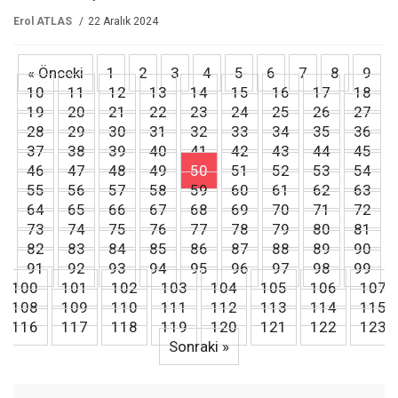
Erol ATLAS
22 Aralık 2024
« Önceki
1
2
3
4
5
6
7
8
9
10
11
12
13
14
15
16
17
18
19
20
21
22
23
24
25
26
27
28
29
30
31
32
33
34
35
36
37
38
39
40
41
42
43
44
45
46
47
48
49
50
51
52
53
54
55
56
57
58
59
60
61
62
63
64
65
66
67
68
69
70
71
72
73
74
75
76
77
78
79
80
81
82
83
84
85
86
87
88
89
90
91
92
93
94
95
96
97
98
99
100
101
102
103
104
105
106
107
108
109
110
111
112
113
114
115
116
117
118
119
120
121
122
123
Sonraki »