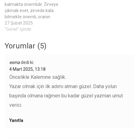
kalmakta önemlidir. Zirveye
çıkmak evet, zirvede kala
bilmekte önemli, oranın
gücünü, enerjisini
27 Şubat 2025
korumakta önemlidir. Bir söz
"Genel" içinde
vardır Anadolu'da’ Keşiş her
daim(zaman) kere yemez'
Yorumlar (5)
diye. Demek ki; bazen de
soğan ekmek yemek
zorunda kalınabilir. Yükseğe
esma
dedi ki:
çıktıkça nefes daralır. Baş
4 Mart 2025, 13:18
döner, güç zehirlenmesi olur.
Öncelikle Kalemine sağlik.
İşte şu…
Yazar olmak için ilk adımı atman güzel. Daha yolun
başında olmana rağmen bu kadar güzel yazman umut
verici.
Yanıtla