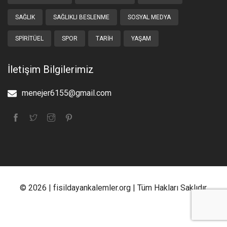
SAĞLIK
SAĞLIKLI BESLENME
SOSYAL MEDYA
SPIRITÜEL
SPOR
TARIH
YAŞAM
İletişim Bilgilerimiz
menejer6155@gmail.com
© 2026 | fisildayankalemler.org | Tüm Hakları Saklıdır.