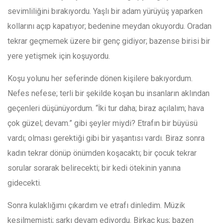
sevimliliğini bırakıyordu. Yaşlı bir adam yürüyüş yaparken
kollarını açıp kapatıyor; bedenine meydan okuyordu. Oradan
tekrar geçmemek üzere bir genç gidiyor; bazense birisi bir
yere yetişmek için koşuyordu.
Koşu yolunu her seferinde dönen kişilere bakıyordum.
Nefes nefese; terli bir şekilde koşan bu insanların aklından
geçenleri düşünüyordum. “İki tur daha; biraz açılalım; hava
çok güzel; devam.” gibi şeyler miydi? Etrafın bir büyüsü
vardı; olması gerektiği gibi bir yaşantısı vardı. Biraz sonra
kadın tekrar dönüp önümden koşacaktı; bir çocuk tekrar
sorular sorarak belirecekti; bir kedi ötekinin yanına
gidecekti.
Sonra kulaklığımı çıkardım ve etrafı dinledim. Müzik
kesilmemişti; şarkı devam ediyordu. Birkaç kuş; bazen