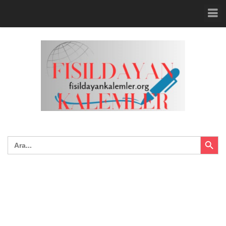
Search Button
Search
for: