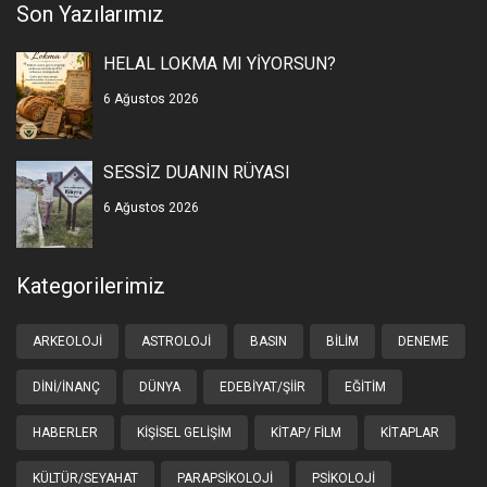
Son Yazılarımız
HELAL LOKMA MI YİYORSUN?
6 Ağustos 2026
SESSİZ DUANIN RÜYASI
6 Ağustos 2026
Kategorilerimiz
ARKEOLOJI
ASTROLOJI
BASIN
BILIM
DENEME
DINI/İNANÇ
DÜNYA
EDEBIYAT/ŞIIR
EĞITIM
HABERLER
KIŞISEL GELIŞIM
KITAP/ FILM
KITAPLAR
KÜLTÜR/SEYAHAT
PARAPSIKOLOJI
PSIKOLOJI