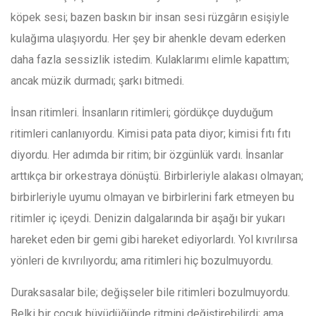
köpek sesi; bazen baskın bir insan sesi rüzgârın esişiyle
kulağıma ulaşıyordu. Her şey bir ahenkle devam ederken
daha fazla sessizlik istedim. Kulaklarımı elimle kapattım;
ancak müzik durmadı; şarkı bitmedi.
İnsan ritimleri. İnsanların ritimleri; gördükçe duyduğum
ritimleri canlanıyordu. Kimisi pata pata diyor; kimisi fıtı fıtı
diyordu. Her adımda bir ritim; bir özgünlük vardı. İnsanlar
arttıkça bir orkestraya dönüştü. Birbirleriyle alakası olmayan;
birbirleriyle uyumu olmayan ve birbirlerini fark etmeyen bu
ritimler iç içeydi. Denizin dalgalarında bir aşağı bir yukarı
hareket eden bir gemi gibi hareket ediyorlardı. Yol kıvrılırsa
yönleri de kıvrılıyordu; ama ritimleri hiç bozulmuyordu.
Duraksasalar bile; değişseler bile ritimleri bozulmuyordu.
Belki bir çocuk büyüdüğünde ritmini değiştirebilirdi; ama