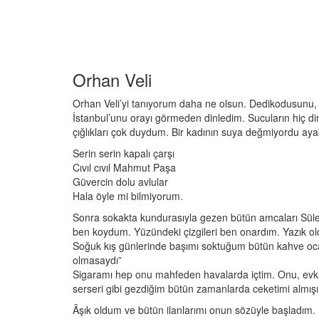
Orhan Veli
Orhan Veli’yi tanıyorum daha ne olsun. Dedikodusunu, k
İstanbul’unu orayı görmeden dinledim. Sucuların hiç di
çığlıkları çok duydum. Bir kadının suya değmiyordu aya
Serin serin kapalı çarşı
Cıvıl cıvıl Mahmut Paşa
Güvercin dolu avlular
Hala öyle mi bilmiyorum.
Sonra sokakta kundurasıyla gezen bütün amcaları Süle
ben koydum. Yüzündeki çizgileri ben onardım. Yazık o
Soğuk kış günlerinde başımı soktuğum bütün kahve ocakl
olmasaydı”
Sigaramı hep onu mahfeden havalarda içtim. Onu, evk
serseri gibi gezdiğim bütün zamanlarda ceketimi almış
Âşık oldum ve bütün ilanlarımı onun sözüyle başladım.