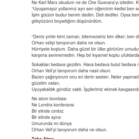
Ne Karl Marx okudum ne de Che Guevara’yı izledim. 
“Uyuşamayız yollarımız ayrı sen ciğercinin kedisi ben so
İşim gücüm budur benim dedim. Deli dediler. Oysa be
gökyüzünü boyadığımı düşünürdüm.
“Deniz yırtılır kimi zaman, bilemezsiniz kim diker; ben d
Orhan veliyi tanıyorum daha ne olsun.
Hürriyete koştum. Daha güzel bir ülke görürüm umuduy
karşıma sevinemedim. Hep bir kıyamet koptu ufuklarda
Sokakları bedava gezdim. Hava bedava bulut bedava nasıl
Orhan Veli’yi tanıyorum daha nasıl olsun.
Bazen çağırıyorum onu en derin sesten. Neler yapmadık
güzelim vatan.
Uyuyakaldık gündüz vakti. İşçilerimiz ekmek kavgasında
Ne atom bombası
Ne Londra konferansı
Bir elinde cımbız
Bir elinde ayna
Umurunda mı dünya
Orhan Veli’yi tanıyorum daha ne olsun.
Taha Altay