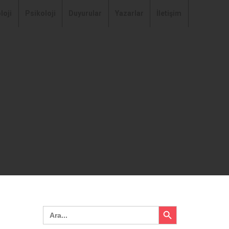
loji
Psikoloji
Duyurular
Yazarlar
İletişim
Search Button
Search
for: