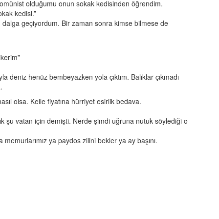
Komünist olduğumu onun sokak kedisinden öğrendim.
kak kedisi.”
n dalga geçiyordum. Bir zaman sonra kimse bilmese de
ikerim”
la deniz henüz bembeyazken yola çıktım. Balıklar çıkmadı
.
 olsa. Kelle fiyatına hürriyet esirlik bedava.
 şu vatan için demişti. Nerde şimdi uğruna nutuk söylediği o
 memurlarımız ya paydos zilini bekler ya ay başını.