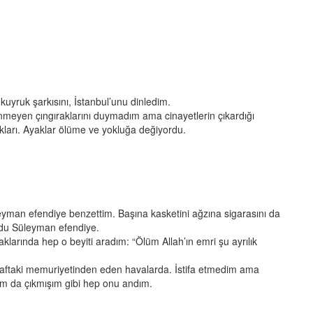
uyruk şarkısını, İstanbul’unu dinledim.
nmeyen çıngıraklarını duymadım ama cinayetlerin çıkardığı
kları. Ayaklar ölüme ve yokluğa değiyordu.
yman efendiye benzettim. Başına kasketini ağzına sigarasını da
ldu Süleyman efendiye.
arında hep o beyiti aradım: “Ölüm Allah’ın emri şu ayrılık
aftaki memuriyetinden eden havalarda. İstifa etmedim ama
ım da çıkmışım gibi hep onu andım.