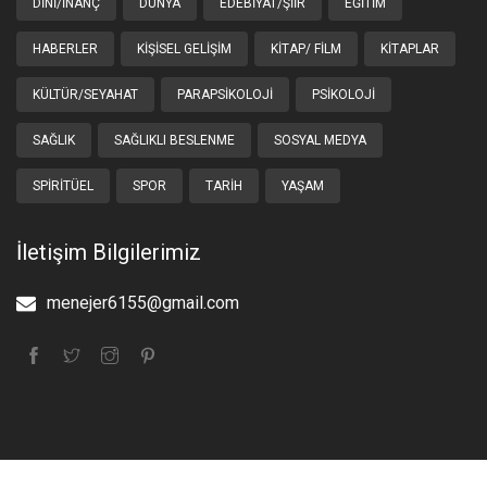
DINI/İNANÇ
DÜNYA
EDEBIYAT/ŞIIR
EĞITIM
HABERLER
KIŞISEL GELIŞIM
KITAP/ FILM
KITAPLAR
KÜLTÜR/SEYAHAT
PARAPSIKOLOJI
PSIKOLOJI
SAĞLIK
SAĞLIKLI BESLENME
SOSYAL MEDYA
SPIRITÜEL
SPOR
TARIH
YAŞAM
İletişim Bilgilerimiz
menejer6155@gmail.com