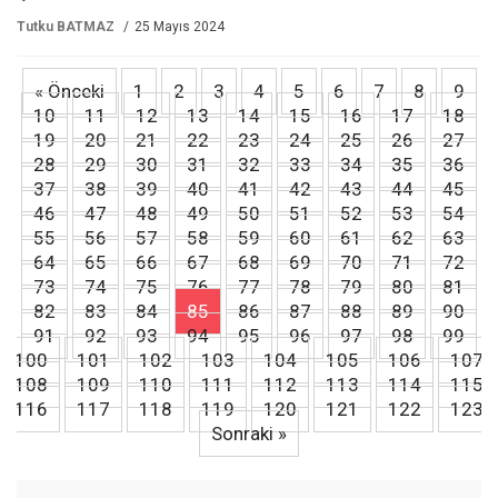
Tutku BATMAZ
25 Mayıs 2024
« Önceki
1
2
3
4
5
6
7
8
9
10
11
12
13
14
15
16
17
18
19
20
21
22
23
24
25
26
27
28
29
30
31
32
33
34
35
36
37
38
39
40
41
42
43
44
45
46
47
48
49
50
51
52
53
54
55
56
57
58
59
60
61
62
63
64
65
66
67
68
69
70
71
72
73
74
75
76
77
78
79
80
81
82
83
84
85
86
87
88
89
90
91
92
93
94
95
96
97
98
99
100
101
102
103
104
105
106
107
108
109
110
111
112
113
114
115
116
117
118
119
120
121
122
123
Sonraki »