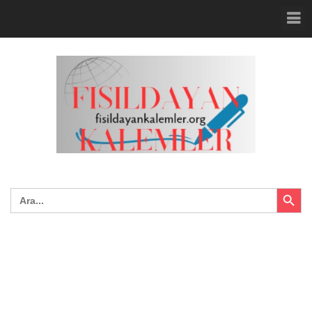
Search Button
Search
for: