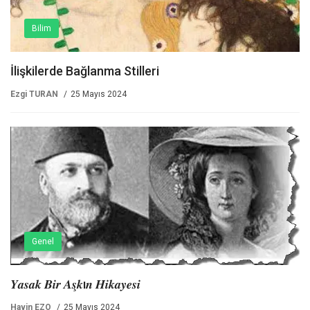
Bilim
İlişkilerde Bağlanma Stilleri
Ezgi TURAN
25 Mayıs 2024
Genel
𝒀𝒂𝒔𝒂𝒌 𝑩𝒊𝒓 𝑨𝒔̧𝒌ı𝒏 𝑯𝒊𝒌𝒂𝒚𝒆𝒔𝒊
Havin EZO
25 Mayıs 2024