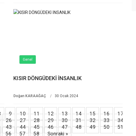
Genel
KISIR DÖNGÜDEKİ İNSANLIK
Doğan KARAAĞAÇ
30 Ocak 2024
8
9
10
11
12
13
14
15
16
17
26
27
28
29
30
31
32
33
34
43
44
45
46
47
48
49
50
51
56
57
58
Sonraki »