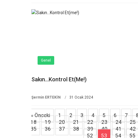
Genel
Sakın…Kontrol Et(me!)
Şermin ERTEKİN
31 Ocak 2024
« Önceki
1
2
3
4
5
6
7
18
19
20
21
22
23
24
25
35
36
37
38
39
40
41
42
52
53
54
55