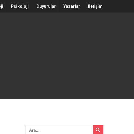
ji
Psikoloji
Duyurular
Yazarlar
İletişim
Search Button
Search
for: