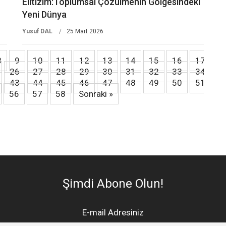
Elitizim:Toplumsal Çözülmenin Gölgesindeki
Yeni Dünya
Yusuf DAL
25 Mart 2026
8
9
10
11
12
13
14
15
16
17
26
27
28
29
30
31
32
33
34
43
44
45
46
47
48
49
50
51
56
57
58
Sonraki »
Şimdi Abone Olun!
E-mail Adresiniz