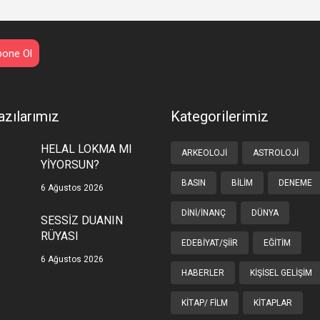
azılarımız
Kategorilerimiz
HELAL LOKMA MI
ARKEOLOJI
ASTROLOJI
YİYORSUN?
BASIN
BILIM
DENEME
6 Ağustos 2026
DINI/İNANÇ
DÜNYA
SESSİZ DUANIN
RÜYASI
EDEBIYAT/ŞIIR
EĞITIM
6 Ağustos 2026
HABERLER
KIŞISEL GELIŞIM
KITAP/ FILM
KITAPLAR