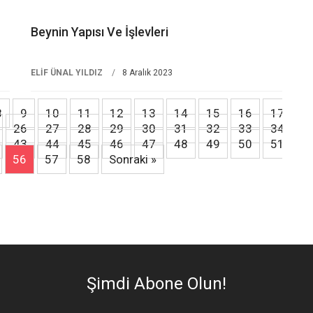
Beynin Yapısı Ve İşlevleri
ELİF ÜNAL YILDIZ
8 Aralık 2023
8
9
10
11
12
13
14
15
16
17
26
27
28
29
30
31
32
33
34
43
44
45
46
47
48
49
50
51
56
57
58
Sonraki »
Şimdi Abone Olun!