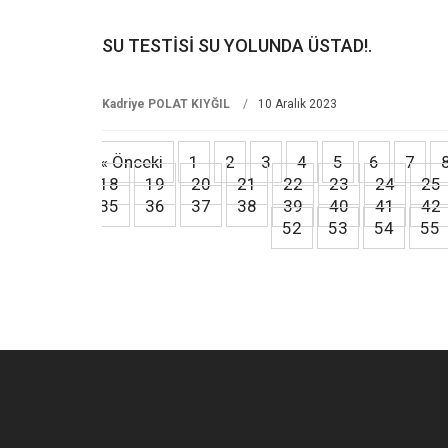
SU TESTİSİ SU YOLUNDA ÜSTAD!.
Kadriye POLAT KIYĞIL
10 Aralık 2023
« Önceki
1
2
3
4
5
6
7
18
19
20
21
22
23
24
25
35
36
37
38
39
40
41
42
52
53
54
55