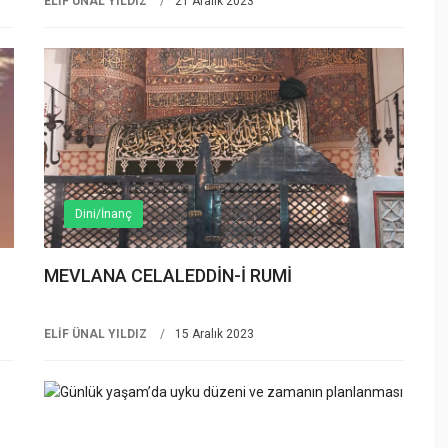
ELİF ÜNAL YILDIZ
21 Aralık 2023
Dini/İnanç
MEVLANA CELALEDDİN-İ RUMİ
ELİF ÜNAL YILDIZ
15 Aralık 2023