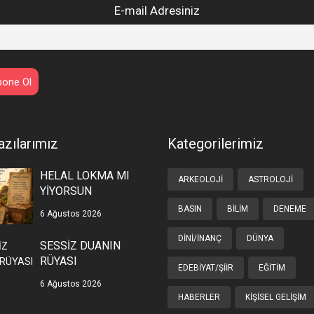
E-mail Adresiniz
azılarımız
Kategorilerimiz
HELAL LOKMA MI
ARKEOLOJI
ASTROLOJI
YİYORSUN
BASIN
BILIM
DENEME
6 Ağustos 2026
DINI/İNANÇ
DÜNYA
SESSİZ DUANIN
RÜYASI
EDEBIYAT/ŞIIR
EĞITIM
6 Ağustos 2026
HABERLER
KIŞISEL GELIŞIM