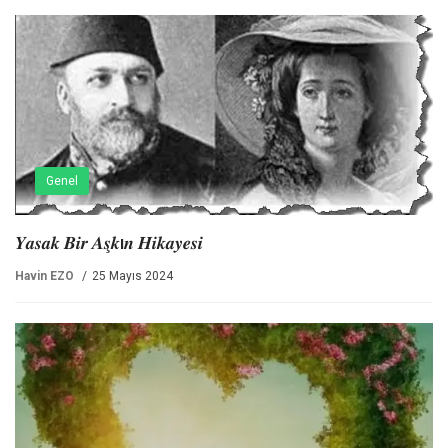
Genel
𝒀𝒂𝒔𝒂𝒌 𝑩𝒊𝒓 𝑨𝒔̧𝒌ı𝒏 𝑯𝒊𝒌𝒂𝒚𝒆𝒔𝒊
Havin EZO
25 Mayıs 2024