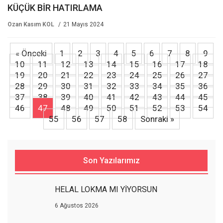
KÜÇÜK BİR HATIRLAMA
Ozan Kasım KOL
21 Mayıs 2024
« Önceki
1
2
3
4
5
6
7
8
9
10
11
12
13
14
15
16
17
18
19
20
21
22
23
24
25
26
27
28
29
30
31
32
33
34
35
36
37
38
39
40
41
42
43
44
45
46
47
48
49
50
51
52
53
54
55
56
57
58
Sonraki »
Son Yazılarımız
HELAL LOKMA MI YİYORSUN
6 Ağustos 2026