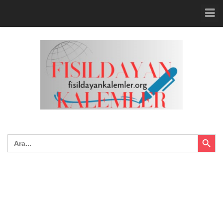
Search Button
Search
for: