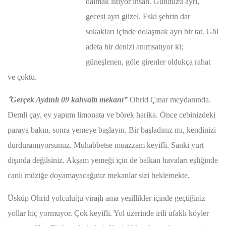
dalmak istiyor insan. Gündüzü ayrı,
gecesi ayrı güzel. Eski şehrin dar
sokakları içinde dolaşmak ayrı bir tat. Göl
adeta bir denizi anımsatıyor ki;
güneşlenen, göle girenler oldukça rahat
ve çoktu.
“
Gerçek Aydınlı 09 kahvaltı mekanı”
Ohrid Çınar meydanında.
Demli çay, ev yapımı limonata ve börek harika. Önce cebinizdeki
paraya bakın, sonra yemeye başlayın. Bir başladınız mı, kendinizi
durduramıyorsunuz. Muhabbetse muazzam keyifli. Sanki yurt
dışında değilsiniz. Akşam yemeği için de balkan havaları eşliğinde
canlı müziğe doyamayacağınız mekanlar sizi beklemekte.
Üsküp Ohrid yolculuğu virajlı ama yeşillikler içinde geçtiğiniz
yollar hiç yormuyor. Çok keyifli. Yol üzerinde irili ufaklı köyler