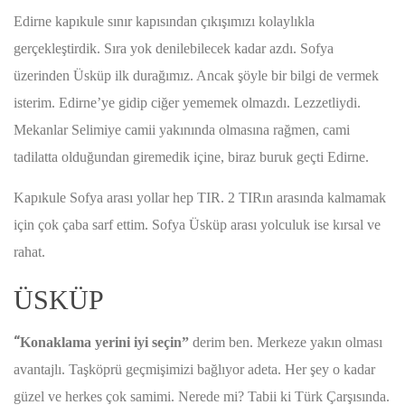
Edirne kapıkule sınır kapısından çıkışımızı kolaylıkla
gerçekleştirdik. Sıra yok denilebilecek kadar azdı. Sofya
üzerinden Üsküp ilk durağımız. Ancak şöyle bir bilgi de vermek
isterim. Edirne’ye gidip ciğer yememek olmazdı. Lezzetliydi.
Mekanlar Selimiye camii yakınında olmasına rağmen, cami
tadilatta olduğundan giremedik içine, biraz buruk geçti Edirne.
Kapıkule Sofya arası yollar hep TIR. 2 TIRın arasında kalmamak
için çok çaba sarf ettim. Sofya Üsküp arası yolculuk ise kırsal ve
rahat.
ÜSKÜP
“
Konaklama yerini iyi seçin”
derim ben. Merkeze yakın olması
avantajlı. Taşköprü geçmişimizi bağlıyor adeta. Her şey o kadar
güzel ve herkes çok samimi. Nerede mi? Tabii ki Türk Çarşısında.