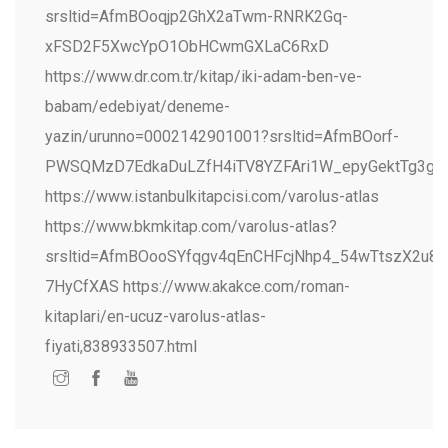
srsltid=AfmBOoqjp2GhX2aTwm-RNRK2Gq-
xFSD2F5XwcYpO1ObHCwmGXLaC6RxD
https://www.dr.com.tr/kitap/iki-adam-ben-ve-
babam/edebiyat/deneme-
yazin/urunno=0002142901001?srsltid=AfmBOorf-
PWSQMzD7EdkaDuLZfH4iTV8YZFAri1W_epyGektTg3g_
https://www.istanbulkitapcisi.com/varolus-atlas
https://www.bkmkitap.com/varolus-atlas?
srsltid=AfmBOooSYfqgv4qEnCHFcjNhp4_54wTtszX2u8
7HyCfXAS https://www.akakce.com/roman-
kitaplari/en-ucuz-varolus-atlas-
fiyati,838933507.html