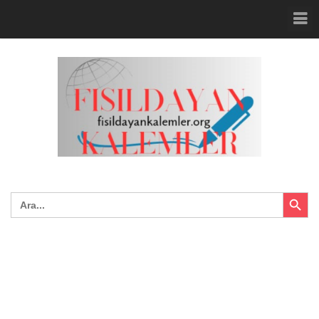
Search Button
Search
for: