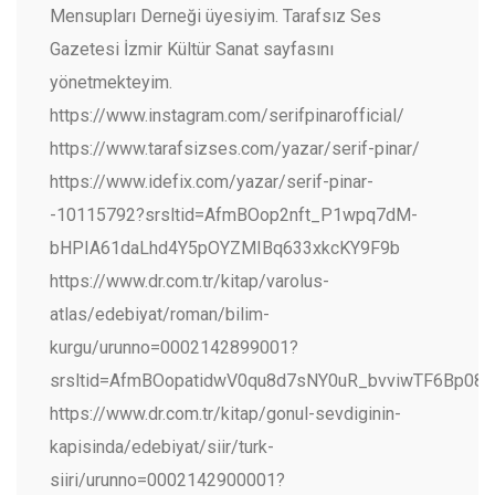
Mensupları Derneği üyesiyim. Tarafsız Ses
Gazetesi İzmir Kültür Sanat sayfasını
yönetmekteyim.
https://www.instagram.com/serifpinarofficial/
https://www.tarafsizses.com/yazar/serif-pinar/
https://www.idefix.com/yazar/serif-pinar-
-10115792?srsltid=AfmBOop2nft_P1wpq7dM-
bHPIA61daLhd4Y5pOYZMIBq633xkcKY9F9b
https://www.dr.com.tr/kitap/varolus-
atlas/edebiyat/roman/bilim-
kurgu/urunno=0002142899001?
srsltid=AfmBOopatidwV0qu8d7sNY0uR_bvviwTF6Bp08
https://www.dr.com.tr/kitap/gonul-sevdiginin-
kapisinda/edebiyat/siir/turk-
siiri/urunno=0002142900001?