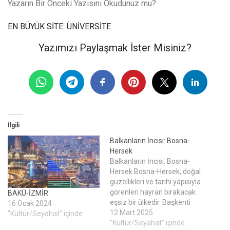
Yazarın Bir Önceki Yazısını Okudunuz mu?
EN BÜYÜK SİTE: ÜNİVERSİTE
Yazımızı Paylaşmak İster Misiniz?
İlgili
Balkanların İncisi: Bosna-
Hersek
Balkanların İncisi: Bosna-
Hersek Bosna-Hersek, doğal
güzellikleri ve tarihi yapısıyla
görenleri hayran bırakacak
BAKÜ-İZMİR
eşsiz bir ülkedir. Başkenti
16 Ocak 2024
Saraybosna’dır ve aynı
12 Mart 2025
"Kültür/Seyahat" içinde
zamanda ülkenin en büyük
"Kültür/Seyahat" içinde