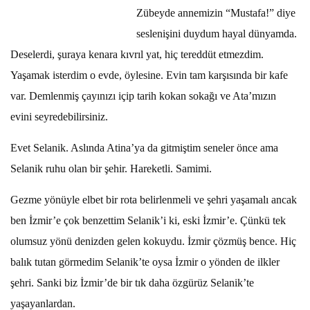
Zübeyde annemizin “Mustafa!” diye
seslenişini duydum hayal dünyamda.
Deselerdi, şuraya kenara kıvrıl yat, hiç tereddüt etmezdim.
Yaşamak isterdim o evde, öylesine. Evin tam karşısında bir kafe
var. Demlenmiş çayınızı içip tarih kokan sokağı ve Ata’mızın
evini seyredebilirsiniz.
Evet Selanik. Aslında Atina’ya da gitmiştim seneler önce ama
Selanik ruhu olan bir şehir. Hareketli. Samimi.
Gezme yönüyle elbet bir rota belirlenmeli ve şehri yaşamalı ancak
ben İzmir’e çok benzettim Selanik’i ki, eski İzmir’e. Çünkü tek
olumsuz yönü denizden gelen kokuydu. İzmir çözmüş bence. Hiç
balık tutan görmedim Selanik’te oysa İzmir o yönden de ilkler
şehri. Sanki biz İzmir’de bir tık daha özgürüz Selanik’te
yaşayanlardan.