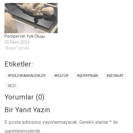
kentidir. İstanbul’dan 1,5
saatlik bir uçuşla Bosna-
Hersek’e ulaşılabilir. Türkiye
vatandaşlarına vize
uygulanmadığından,
havaalanından ülkeye
Pompei’nin Yok Oluşu
sorunsuz giriş yapmak
25 Ekim 2023
mümkündür. Havaalanından
"Basın" içinde
şehir merkezine tramvay,
otobüs ve taksi ile
kolaylıkla…
Etiketler:
#FISILDAYANKALEMLER
#KÜLTÜR
#ŞERIFPINAR
#SEYAHAT
GEZI
Yorumlar (0)
Bir Yanıt Yazın
E-posta adresiniz yayınlanmayacak.
Gerekli alanlar
*
ile
işaretlenmişlerdir