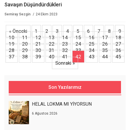
Savaşın Düşündürdükleri
Semiray Sezgin
24 Ekim 2023
« Önceki
1
2
3
4
5
6
7
8
9
10
11
12
13
14
15
16
17
18
19
20
21
22
23
24
25
26
27
28
29
30
31
32
33
34
35
36
37
38
39
40
41
42
43
44
45
Sonraki »
Son Yazılarımız
HELAL LOKMA MI YİYORSUN
6 Ağustos 2026