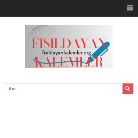
Search Button
Search
for: