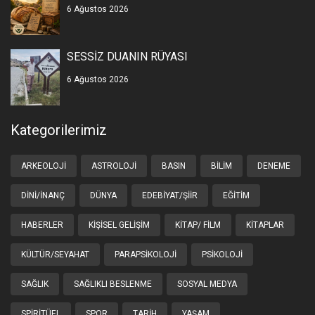
6 Ağustos 2026
SESSİZ DUANIN RÜYASI
6 Ağustos 2026
Kategorilerimiz
ARKEOLOJI
ASTROLOJI
BASIN
BILIM
DENEME
DINI/İNANÇ
DÜNYA
EDEBIYAT/ŞIIR
EĞITIM
HABERLER
KIŞISEL GELIŞIM
KITAP/ FILM
KITAPLAR
KÜLTÜR/SEYAHAT
PARAPSIKOLOJI
PSIKOLOJI
SAĞLIK
SAĞLIKLI BESLENME
SOSYAL MEDYA
SPIRITÜEL
SPOR
TARIH
YAŞAM