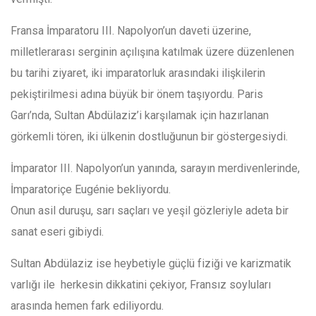
Fransa İmparatoru III. Napolyon’un daveti üzerine,
milletlerarası serginin açılışına katılmak üzere düzenlenen
bu tarihi ziyaret, iki imparatorluk arasındaki ilişkilerin
pekiştirilmesi adına büyük bir önem taşıyordu.
Paris
Garı’nda, Sultan Abdülaziz’i karşılamak için hazırlanan
görkemli tören, iki ülkenin dostluğunun bir göstergesiydi.
İmparator III. Napolyon’un yanında, sarayın merdivenlerinde,
İmparatoriçe Eugénie bekliyordu.
Onun asil duruşu, sarı saçları ve yeşil gözleriyle adeta bir
sanat eseri gibiydi.
Sultan Abdülaziz ise heybetiyle güçlü fiziği ve karizmatik
varlığı ile
herkesin dikkatini çekiyor,
Fransız soyluları
arasında hemen fark ediliyordu.