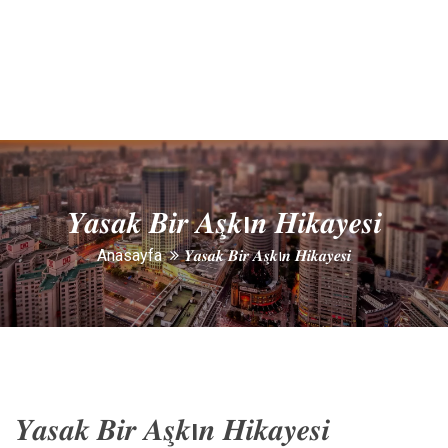
𝒀𝒂𝒔𝒂𝒌 𝑩𝒊𝒓 𝑨𝒔̧𝒌ı𝒏 𝑯𝒊𝒌𝒂𝒚𝒆𝒔𝒊
Anasayfa
𝒀𝒂𝒔𝒂𝒌 𝑩𝒊𝒓 𝑨𝒔̧𝒌ı𝒏 𝑯𝒊𝒌𝒂𝒚𝒆𝒔𝒊
𝒀𝒂𝒔𝒂𝒌 𝑩𝒊𝒓 𝑨𝒔̧𝒌ı𝒏 𝑯𝒊𝒌𝒂𝒚𝒆𝒔𝒊