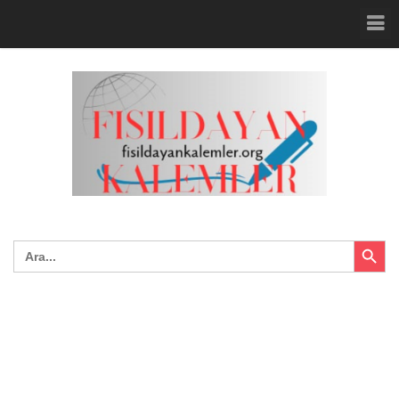
Search Button
Search
for: