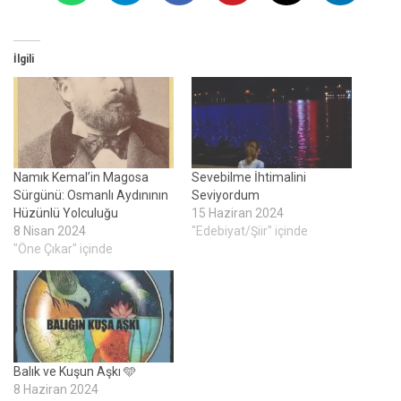
İlgili
Namık Kemal’in Magosa
Sevebilme İhtimalini
Sürgünü: Osmanlı Aydınının
Seviyordum
Hüzünlü Yolculuğu
15 Haziran 2024
8 Nisan 2024
"Edebiyat/Şiir" içinde
"Öne Çıkar" içinde
Balık ve Kuşun Aşkı 🩵
8 Haziran 2024