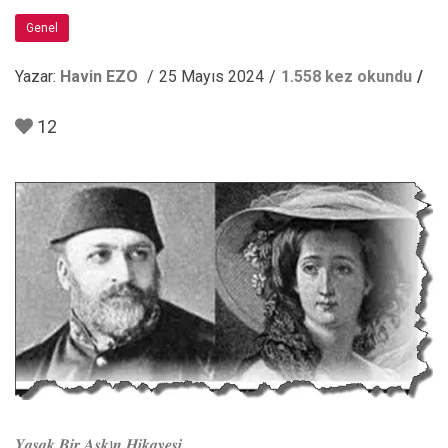
Genel
Yazar:
Havin EZO
25 Mayıs 2024
1.558 kez okundu
12
𝒀𝒂𝒔𝒂𝒌 𝑩𝒊𝒓 𝑨𝒔̧𝒌ı𝒏 𝑯𝒊𝒌𝒂𝒚𝒆𝒔𝒊