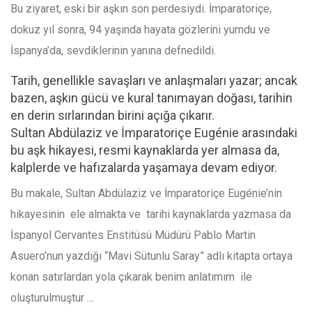
Bu ziyaret, eski bir aşkın son perdesiydi. İmparatoriçe,
dokuz yıl sonra, 94 yaşında hayata gözlerini yumdu ve
İspanya’da, sevdiklerinin yanına defnedildi.
Tarih, genellikle savaşları ve anlaşmaları yazar; ancak
bazen, aşkın gücü ve kural tanımayan doğası, tarihin
en derin sırlarından birini açığa çıkarır.
Sultan Abdülaziz ve İmparatoriçe Eugénie arasındaki
bu aşk hikayesi, resmi kaynaklarda yer almasa da,
kalplerde ve hafızalarda yaşamaya devam ediyor.
Bu makale, Sultan Abdülaziz ve İmparatoriçe Eugénie’nin
hikayesinin
ele almakta ve
tarihi kaynaklarda yazmasa da
İspanyol Cervantes Enstitüsü Müdürü Pablo Martin
Asuero’nun yazdığı “Mavi Sütunlu Saray” adlı kitapta ortaya
konan satırlardan
yola çıkarak
benim anlatımım
ile
oluşturulmuştur …