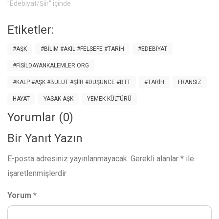
"Edebiyat/Şiir" içinde
Etiketler:
#AŞK
#BILIM #AKIL #FELSEFE #TARIH
#EDEBIYAT
#FISILDAYANKALEMLER.ORG
#KALP #AŞK #BULUT #ŞIIR #DÜŞÜNCE #BTT
#TARIH
FRANSIZ
HAYAT
YASAK AŞK
YEMEK KÜLTÜRÜ
Yorumlar (0)
Bir Yanıt Yazın
E-posta adresiniz yayınlanmayacak.
Gerekli alanlar
*
ile
işaretlenmişlerdir
Yorum
*