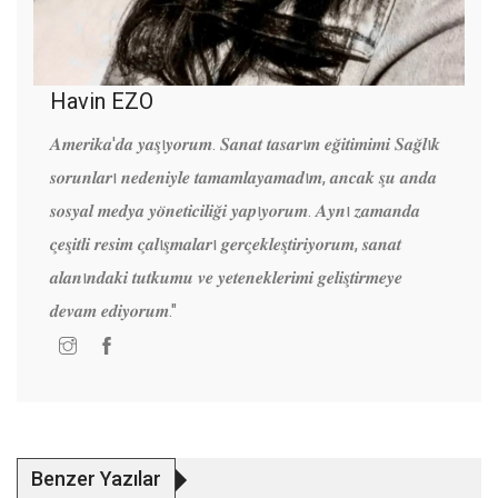
Havin EZO
𝑨𝒎𝒆𝒓𝒊𝒌𝒂'𝒅𝒂 𝒚𝒂𝒔̧ı𝒚𝒐𝒓𝒖𝒎. 𝑺𝒂𝒏𝒂𝒕 𝒕𝒂𝒔𝒂𝒓ı𝒎 𝒆𝒈̆𝒊𝒕𝒊𝒎𝒊𝒎𝒊 𝑺𝒂𝒈̆𝒍ı𝒌
𝒔𝒐𝒓𝒖𝒏𝒍𝒂𝒓ı 𝒏𝒆𝒅𝒆𝒏𝒊𝒚𝒍𝒆 𝒕𝒂𝒎𝒂𝒎𝒍𝒂𝒚𝒂𝒎𝒂𝒅ı𝒎, 𝒂𝒏𝒄𝒂𝒌 𝒔̧𝒖 𝒂𝒏𝒅𝒂
𝒔𝒐𝒔𝒚𝒂𝒍 𝒎𝒆𝒅𝒚𝒂 𝒚𝒐̈𝒏𝒆𝒕𝒊𝒄𝒊𝒍𝒊𝒈̆𝒊 𝒚𝒂𝒑ı𝒚𝒐𝒓𝒖𝒎. 𝑨𝒚𝒏ı 𝒛𝒂𝒎𝒂𝒏𝒅𝒂
𝒄̧𝒆𝒔̧𝒊𝒕𝒍𝒊 𝒓𝒆𝒔𝒊𝒎 𝒄̧𝒂𝒍ı𝒔̧𝒎𝒂𝒍𝒂𝒓ı 𝒈𝒆𝒓𝒄̧𝒆𝒌𝒍𝒆𝒔̧𝒕𝒊𝒓𝒊𝒚𝒐𝒓𝒖𝒎, 𝒔𝒂𝒏𝒂𝒕
𝒂𝒍𝒂𝒏ı𝒏𝒅𝒂𝒌𝒊 𝒕𝒖𝒕𝒌𝒖𝒎𝒖 𝒗𝒆 𝒚𝒆𝒕𝒆𝒏𝒆𝒌𝒍𝒆𝒓𝒊𝒎𝒊 𝒈𝒆𝒍𝒊𝒔̧𝒕𝒊𝒓𝒎𝒆𝒚𝒆
𝒅𝒆𝒗𝒂𝒎 𝒆𝒅𝒊𝒚𝒐𝒓𝒖𝒎."
Benzer Yazılar