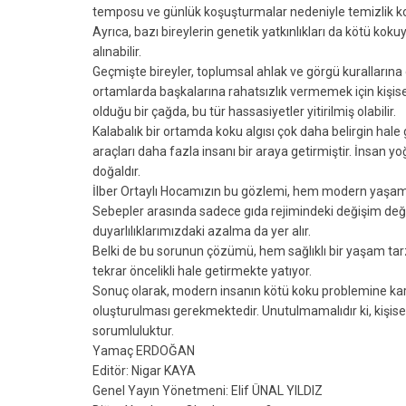
temposu ve günlük koşuşturmalar nedeniyle temizlik ko
Ayrıca, bazı bireylerin genetik yatkınlıkları da kötü kok
alınabilir.
Geçmişte bireyler, toplumsal ahlak ve görgü kurallarına
ortamlarda başkalarına rahatsızlık vermemek için kişisel
olduğu bir çağda, bu tür hassasiyetler yitirilmiş olabilir.
Kalabalık bir ortamda koku algısı çok daha belirgin hale
araçları daha fazla insanı bir araya getirmiştir. İnsa
doğaldır.
İlber Ortaylı Hocamızın bu gözlemi, hem modern yaşamın 
Sebepler arasında sadece gıda rejimindeki değişim değil
duyarlılıklarımızdaki azalma da yer alır.
Belki de bu sorunun çözümü, hem sağlıklı bir yaşam tar
tekrar öncelikli hale getirmekte yatıyor.
Sonuç olarak, modern insanın kötü koku problemine kar
oluşturulması gerekmektedir. Unutulmamalıdır ki, kişisel 
sorumluluktur.
Yamaç ERDOĞAN
Editör: Nigar KAYA
Genel Yayın Yönetmeni: Elif ÜNAL YILDIZ