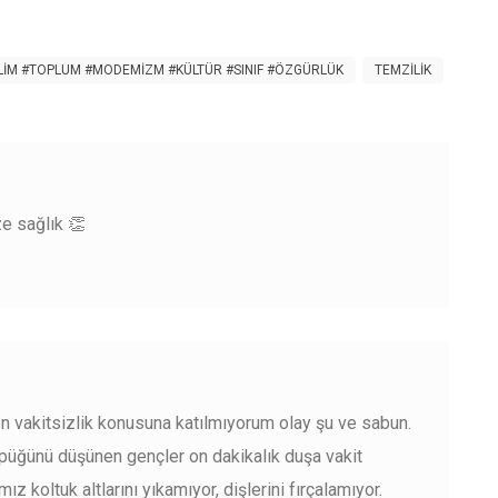
ILIM #TOPLUM #MODEMIZM #KÜLTÜR #SINIF #ÖZGÜRLÜK
TEMZILIK
ze sağlık 👏
 vakitsizlik konusuna katılmıyorum olay şu ve sabun.
öpüğünü düşünen gençler on dakikalık duşa vakit
z koltuk altlarını yıkamıyor, dişlerini fırçalamıyor.