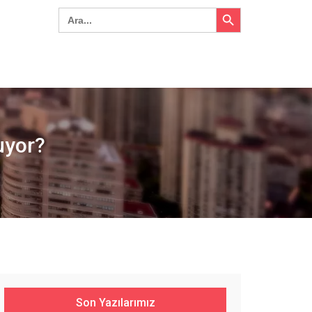
Search Button
Search
for:
uyor?
Son Yazılarımız