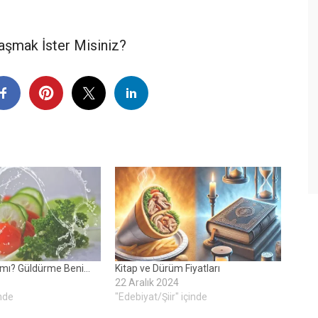
aşmak İster Misiniz?
ı mı? Güldürme Beni…
Kitap ve Dürüm Fiyatları
22 Aralık 2024
inde
"Edebiyat/Şiir" içinde