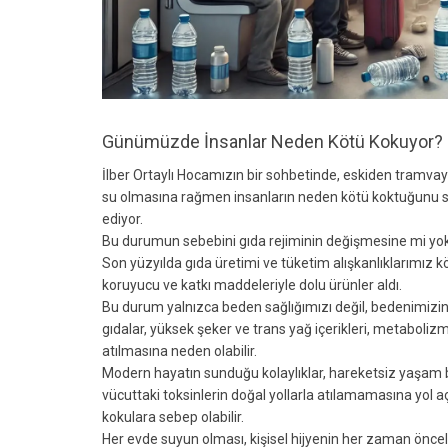
Günümüzde İnsanlar Neden Kötü Kokuyor?
İlber Ortaylı Hocamızın bir sohbetinde, eskiden tramva
su olmasına rağmen insanların neden kötü koktuğunu s
ediyor.
Bu durumun sebebini gıda rejiminin değişmesine mi yok
Son yüzyılda gıda üretimi ve tüketim alışkanlıklarımız kö
koruyucu ve katkı maddeleriyle dolu ürünler aldı.
Bu durum yalnızca beden sağlığımızı değil, bedenimizin sa
gıdalar, yüksek şeker ve trans yağ içerikleri, metabolizma
atılmasına neden olabilir.
Modern hayatın sunduğu kolaylıklar, hareketsiz yaşam biç
vücuttaki toksinlerin doğal yollarla atılamamasına yol aç
kokulara sebep olabilir.
Her evde suyun olması, kişisel hijyenin her zaman önce