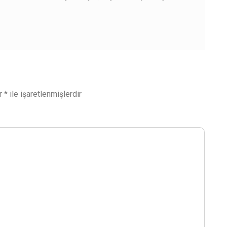
ar
*
ile işaretlenmişlerdir