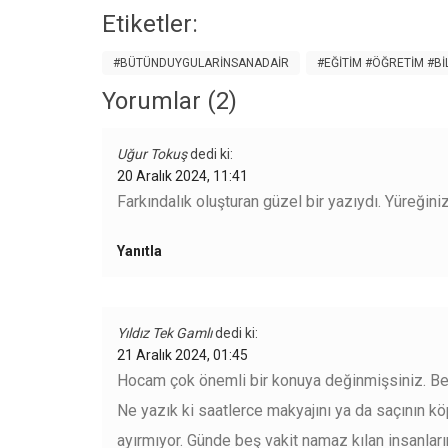
Etiketler:
#BÜTÜNDUYGULARINSANADAIR
#EĞITIM #ÖĞRETIM #B
Yorumlar (2)
Uğur Tokuş
dedi ki:
20 Aralık 2024, 11:41
Farkındalık oluşturan güzel bir yazıydı. Yüreğini
Yanıtla
Yıldız Tek Gamlı
dedi ki:
21 Aralık 2024, 01:45
Hocam çok önemli bir konuya değinmişsiniz. Ben
Ne yazık ki saatlerce makyajını ya da saçının k
ayırmıyor. Günde beş vakit namaz kılan insanlarımı