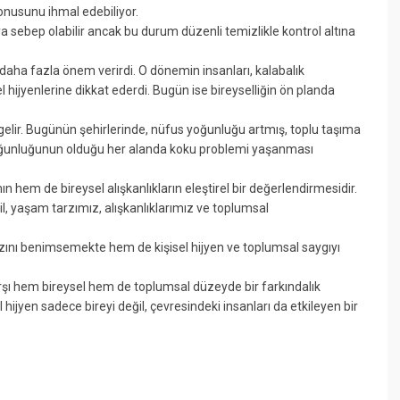
nusunu ihmal edebiliyor.
uya sebep olabilir ancak bu durum düzenli temizlikle kontrol altına
 daha fazla önem verirdi. O dönemin insanları, kalabalık
 hijyenlerine dikkat ederdi. Bugün ise bireyselliğin ön planda
 gelir. Bugünün şehirlerinde, nüfus yoğunluğu artmış, toplu taşıma
n yoğunluğunun olduğu her alanda koku problemi yaşanması
hem de bireysel alışkanlıkların eleştirel bir değerlendirmesidir.
, yaşam tarzımız, alışkanlıklarımız ve toplumsal
zını benimsemekte hem de kişisel hijyen ve toplumsal saygıyı
şı hem bireysel hem de toplumsal düzeyde bir farkındalık
hijyen sadece bireyi değil, çevresindeki insanları da etkileyen bir