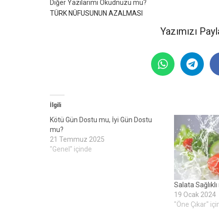
Diğer Yazılarımı Okudnuzu mu?
TÜRK NÜFUSUNUN AZALMASI
Yazımızı Payl
İlgili
Kötü Gün Dostu mu, İyi Gün Dostu
mu?
21 Temmuz 2025
"Genel" içinde
Salata Sağlıkl
19 Ocak 2024
"Öne Çıkar" iç