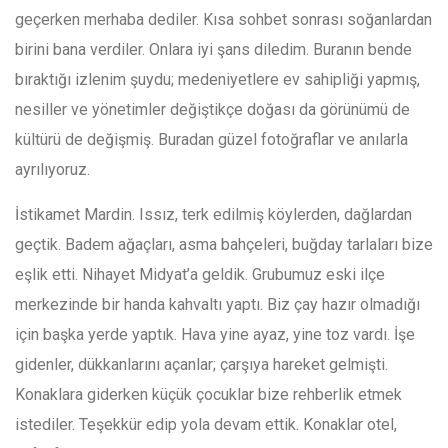
geçerken merhaba dediler. Kısa sohbet sonrası soğanlardan
birini bana verdiler. Onlara iyi şans diledim. Buranın bende
bıraktığı izlenim şuydu; medeniyetlere ev sahipliği yapmış,
nesiller ve yönetimler değiştikçe doğası da görünümü de
kültürü de değişmiş. Buradan güzel fotoğraflar ve anılarla
ayrılıyoruz.
İstikamet Mardin. Issız, terk edilmiş köylerden, dağlardan
geçtik. Badem ağaçları, asma bahçeleri, buğday tarlaları bize
eşlik etti. Nihayet Midyat’a geldik. Grubumuz eski ilçe
merkezinde bir handa kahvaltı yaptı. Biz çay hazır olmadığı
için başka yerde yaptık. Hava yine ayaz, yine toz vardı. İşe
gidenler, dükkanlarını açanlar; çarşıya hareket gelmişti.
Konaklara giderken küçük çocuklar bize rehberlik etmek
istediler. Teşekkür edip yola devam ettik. Konaklar otel,