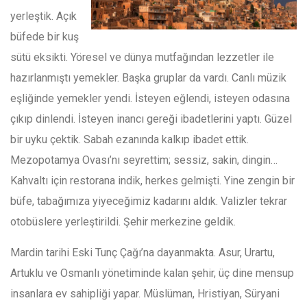
yerleştik. Açık
büfede bir kuş
sütü eksikti. Yöresel ve dünya mutfağından lezzetler ile
hazırlanmıştı yemekler. Başka gruplar da vardı. Canlı müzik
eşliğinde yemekler yendi. İsteyen eğlendi, isteyen odasına
çıkıp dinlendi. İsteyen inancı gereği ibadetlerini yaptı. Güzel
bir uyku çektik. Sabah ezanında kalkıp ibadet ettik.
Mezopotamya Ovası’nı seyrettim; sessiz, sakin, dingin…
Kahvaltı için restorana indik, herkes gelmişti. Yine zengin bir
büfe, tabağımıza yiyeceğimiz kadarını aldık. Valizler tekrar
otobüslere yerleştirildi. Şehir merkezine geldik.
Mardin tarihi Eski Tunç Çağı’na dayanmakta. Asur, Urartu,
Artuklu ve Osmanlı yönetiminde kalan şehir, üç dine mensup
insanlara ev sahipliği yapar. Müslüman, Hristiyan, Süryani