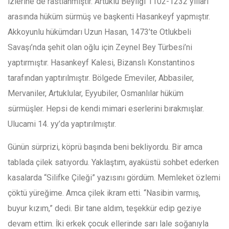
izlerine de rastlanmıştır. Artuklu Beyliği 1102-1232 yılları
arasında hüküm sürmüş ve başkenti Hasankeyf yapmıştır.
Akkoyunlu hükümdarı Uzun Hasan, 1473’te Otlukbeli
Savaşı’nda şehit olan oğlu için Zeynel Bey Türbesi’ni
yaptırmıştır. Hasankeyf Kalesi, Bizanslı Konstantinos
tarafından yaptırılmıştır. Bölgede Emeviler, Abbasiler,
Mervaniler, Artuklular, Eyyubiler, Osmanlılar hüküm
sürmüşler. Hepsi de kendi mimari eserlerini bırakmışlar.
Ulucami 14. yy’da yaptırılmıştır.
Günün sürprizi, köprü başında beni bekliyordu. Bir amca
tablada çilek satıyordu. Yaklaştım, ayaküstü sohbet ederken
kasalarda “Silifke Çileği” yazısını gördüm. Memleket özlemi
çöktü yüreğime. Amca çilek ikram etti. “Nasibin varmış,
buyur kızım,” dedi. Bir tane aldım, teşekkür edip geziye
devam ettim. İki erkek çocuk ellerinde sarı lale soğanıyla