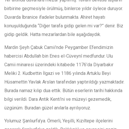
birbirine geçmesiyle örülmüş, binlerce yıldır öylece duruyor.
Duvarda İbranice ifadeler bulunmakta. Ahiret hayatı
konuşulduğunda “Diğer tarafa gidip gelen mi var?” denir. Biz
gidip geldik. Hatta mezarlardan bile aşağıdaydık.
Mardin Şeyh Çabuk Camii’nde Peygamber Efendimizin
habercisi Abdullah bin Enes el-Cüveynî medfundur. Ulu
Camii minaresi üzerindeki kitabede 1176’da Diyarbakır
Meliki 2. Kudbettin İlgazi ve 1186 yılında Artuklu Beyi
Hüsamettin Yavlak Arslan tarafından yaptırıldığı yazmaktadır.
Burada namaz kılıp dua ettik. Bütün eserlerin tarihi hakkında
bilgi verildi. Dara Antik Kenti’ni ve müzeyi gezemedik,
üzgünüm. Buradan güzel anılarla ayrılıyoruz.
Yolumuz Şanlıurfa’ya. Ömerli, Yeşilli, Kızıltepe ilçelerini