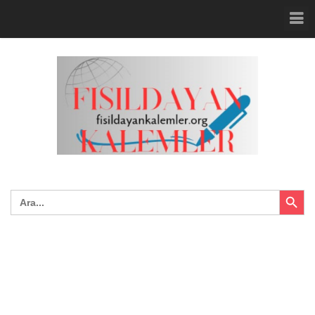
Search Button
Search
for: