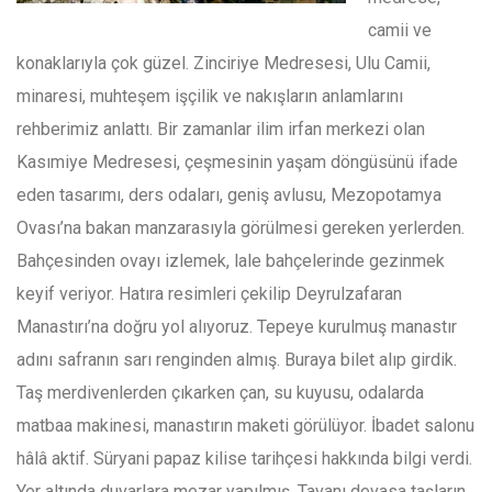
camii ve
konaklarıyla çok güzel. Zinciriye Medresesi, Ulu Camii,
minaresi, muhteşem işçilik ve nakışların anlamlarını
rehberimiz anlattı. Bir zamanlar ilim irfan merkezi olan
Kasımiye Medresesi, çeşmesinin yaşam döngüsünü ifade
eden tasarımı, ders odaları, geniş avlusu, Mezopotamya
Ovası’na bakan manzarasıyla görülmesi gereken yerlerden.
Bahçesinden ovayı izlemek, lale bahçelerinde gezinmek
keyif veriyor. Hatıra resimleri çekilip Deyrulzafaran
Manastırı’na doğru yol alıyoruz. Tepeye kurulmuş manastır
adını safranın sarı renginden almış. Buraya bilet alıp girdik.
Taş merdivenlerden çıkarken çan, su kuyusu, odalarda
matbaa makinesi, manastırın maketi görülüyor. İbadet salonu
hâlâ aktif. Süryani papaz kilise tarihçesi hakkında bilgi verdi.
Yer altında duvarlara mezar yapılmış. Tavanı devasa taşların