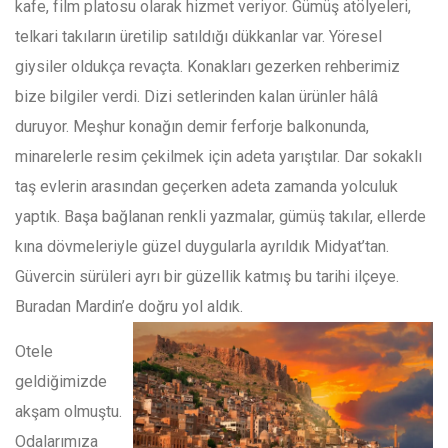
kafe, film platosu olarak hizmet veriyor. Gümüş atölyeleri,
telkari takıların üretilip satıldığı dükkanlar var. Yöresel
giysiler oldukça revaçta. Konakları gezerken rehberimiz
bize bilgiler verdi. Dizi setlerinden kalan ürünler hâlâ
duruyor. Meşhur konağın demir ferforje balkonunda,
minarelerle resim çekilmek için adeta yarıştılar. Dar sokaklı
taş evlerin arasından geçerken adeta zamanda yolculuk
yaptık. Başa bağlanan renkli yazmalar, gümüş takılar, ellerde
kına dövmeleriyle güzel duygularla ayrıldık Midyat’tan.
Güvercin sürüleri ayrı bir güzellik katmış bu tarihi ilçeye.
Buradan Mardin’e doğru yol aldık.
Otele
geldiğimizde
akşam olmuştu.
Odalarımıza