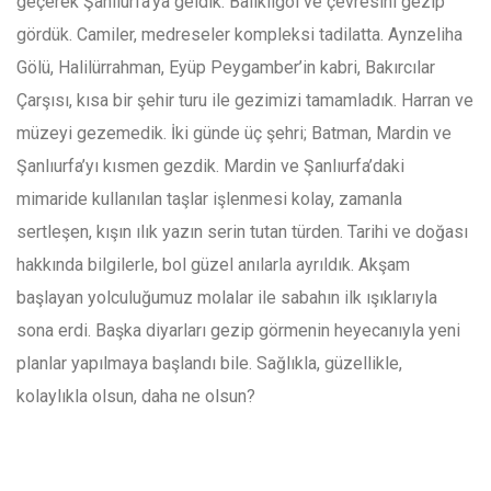
geçerek Şanlıurfa’ya geldik. Balıklıgöl ve çevresini gezip
gördük. Camiler, medreseler kompleksi tadilatta. Aynzeliha
Gölü, Halilürrahman, Eyüp Peygamber’in kabri, Bakırcılar
Çarşısı, kısa bir şehir turu ile gezimizi tamamladık. Harran ve
müzeyi gezemedik. İki günde üç şehri; Batman, Mardin ve
Şanlıurfa’yı kısmen gezdik. Mardin ve Şanlıurfa’daki
mimaride kullanılan taşlar işlenmesi kolay, zamanla
sertleşen, kışın ılık yazın serin tutan türden. Tarihi ve doğası
hakkında bilgilerle, bol güzel anılarla ayrıldık. Akşam
başlayan yolculuğumuz molalar ile sabahın ilk ışıklarıyla
sona erdi. Başka diyarları gezip görmenin heyecanıyla yeni
planlar yapılmaya başlandı bile. Sağlıkla, güzellikle,
kolaylıkla olsun, daha ne olsun?