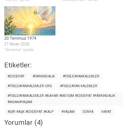
20 Temmuz 1974
21 Nisan 2026
"deneme" içinde
Etiketler:
#EDEBIYAT
#FARKINDALIK
#FISILDAYANKALEMLER
#FISILDAYANKALEMLER.ORG
#FISILDAYAN KALEMLER
#FISILDAYANKALEMLER #BAHAR #MEVSIM #EDEBIYAT #FARKINDALIK
#INSAN#YAŞAM
#ŞİİR #AŞK #EDEBİYAT #KALP
#YAŞAM
DÜNYA
HAYAT
Yorumlar (4)