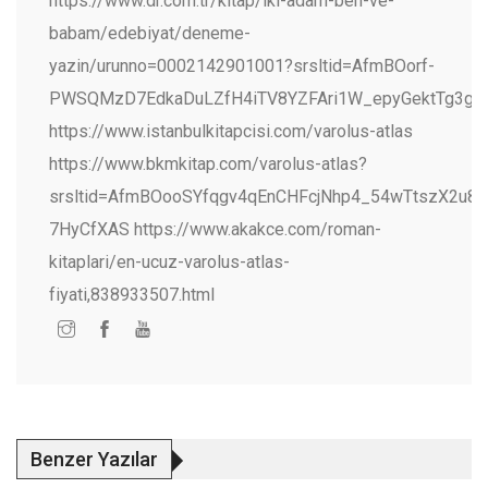
https://www.dr.com.tr/kitap/iki-adam-ben-ve-
babam/edebiyat/deneme-
yazin/urunno=0002142901001?srsltid=AfmBOorf-
PWSQMzD7EdkaDuLZfH4iTV8YZFAri1W_epyGektTg3g_
https://www.istanbulkitapcisi.com/varolus-atlas
https://www.bkmkitap.com/varolus-atlas?
srsltid=AfmBOooSYfqgv4qEnCHFcjNhp4_54wTtszX2u8
7HyCfXAS https://www.akakce.com/roman-
kitaplari/en-ucuz-varolus-atlas-
fiyati,838933507.html
Benzer Yazılar