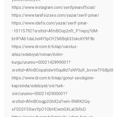
https://www.instagram.com/serifpinarofficial/
https://www.tarafsizses.com/yazar/serif-pinar/
https://www.idefix.com/yazar/serif-pinar-
-10115792?srsltid=AfmBOop2nft_P1wpq7dM-
bHPIA61daLhd4Y5pOYZMIBq633xkcKY9F9b
https://www.dr.com.tr/kitap/varolus-
atlas/edebiyat/roman/bilim-
kurgu/urunno=0002142899001?
srsltid=AfmBOopatidwV0qu8d7sNY0uR_bvviwTF6Bp08
https://www.dr.com.tr/kitap/gonul-sevdiginin-
kapisinda/edebiyat/siir/turk-
siiri/urunno=0002142900001?
srsltid=AfmBOoqjp2GhX2aTwm-RNRK2Gq-
xFSD2F5XwcYpO1ObHCwmGXLaC6RxD