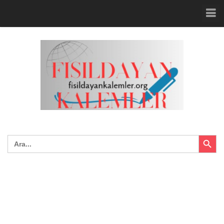
Search Button
Search
for: