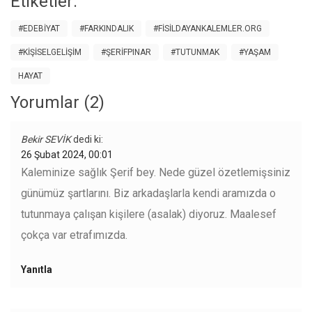
Etiketler:
#EDEBIYAT
#FARKINDALIK
#FISILDAYANKALEMLER.ORG
#KIŞISELGELIŞIM
#ŞERIFPINAR
#TUTUNMAK
#YAŞAM
HAYAT
Yorumlar (2)
Bekir SEVİK
dedi ki:
26 Şubat 2024, 00:01
Kaleminize sağlık Şerif bey. Nede güzel özetlemişsiniz
günümüz şartlarını. Biz arkadaşlarla kendi aramızda o
tutunmaya çalışan kişilere (asalak) diyoruz. Maalesef
çokça var etrafımızda.
Yanıtla