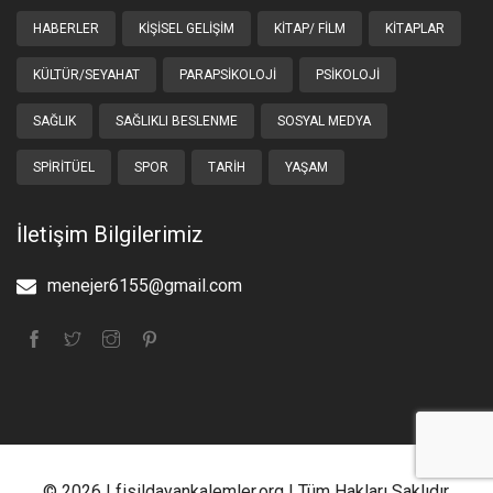
HABERLER
KIŞISEL GELIŞIM
KITAP/ FILM
KITAPLAR
KÜLTÜR/SEYAHAT
PARAPSIKOLOJI
PSIKOLOJI
SAĞLIK
SAĞLIKLI BESLENME
SOSYAL MEDYA
SPIRITÜEL
SPOR
TARIH
YAŞAM
İletişim Bilgilerimiz
menejer6155@gmail.com
© 2026 | fisildayankalemler.org | Tüm Hakları Saklıdır.