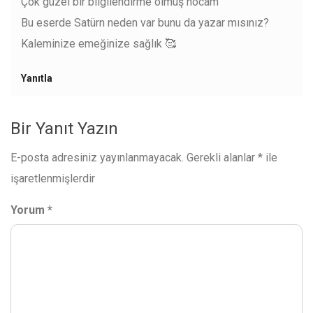
Çok güzel bir bilgilendirme olmuş hocam
Bu eserde Satürn neden var bunu da yazar mısınız?
Kaleminize emeğinize sağlık 🥰
Yanıtla
Bir Yanıt Yazın
E-posta adresiniz yayınlanmayacak.
Gerekli alanlar
*
ile
işaretlenmişlerdir
Yorum
*