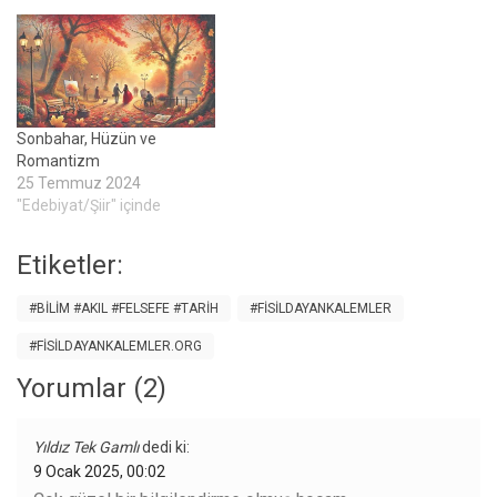
Sonbahar, Hüzün ve
Romantizm
25 Temmuz 2024
"Edebiyat/Şiir" içinde
Etiketler:
#BILIM #AKIL #FELSEFE #TARIH
#FISILDAYANKALEMLER
#FISILDAYANKALEMLER.ORG
Yorumlar (2)
Yıldız Tek Gamlı
dedi ki:
9 Ocak 2025, 00:02