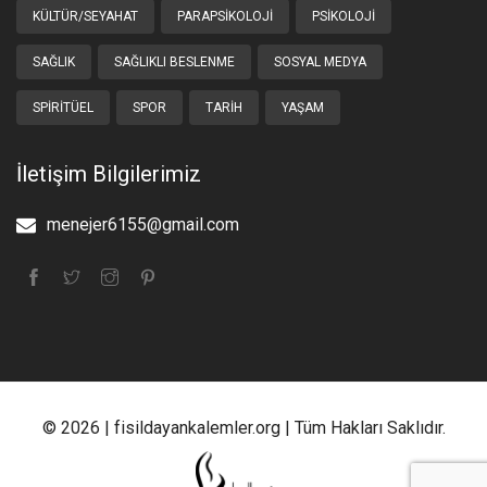
KÜLTÜR/SEYAHAT
PARAPSIKOLOJI
PSIKOLOJI
SAĞLIK
SAĞLIKLI BESLENME
SOSYAL MEDYA
SPIRITÜEL
SPOR
TARIH
YAŞAM
İletişim Bilgilerimiz
menejer6155@gmail.com
© 2026 | fisildayankalemler.org | Tüm Hakları Saklıdır.