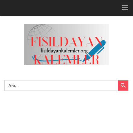
Search Button
Search
for: