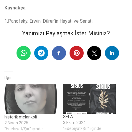
Kaynakça
1.Panofsky, Erwin. Dürer’in Hayatı ve Sanatı.
Yazımızı Paylaşmak İster Misiniz?
İlgili
SELA
histerik melankoli
3 Ekim 2024
2 Nisan 2025
"Edebiyat/Şiir" içinde
"Edebiyat/Şiir" içinde