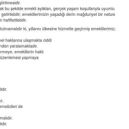
ştirilmesidir.
k bu şekilde emekli aylıkları, gerçek yaşam koşullarıyla uyumlu
 getirilebilir; emeklilerimizin yaşadığı derin mağduriyet bir nebze
 hafifletilebilir.
ulmamalıdır ki, yıllarını ülkesine hizmetle geçirmiş emeklilerimiz;
mel haklarına ulaşmakta ciddi
inden yaralamaktadır.
görmeye, emeklilerin haklı
m düzenlemesi yapmaya
dır.
r.
msilcileri de
malıdır.
dır.