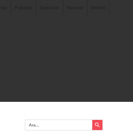
loji
Psikoloji
Duyurular
Yazarlar
İletişim
Search Button
Search
for: