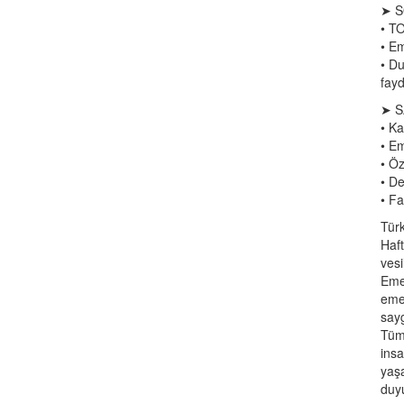
➤ S
• TO
• Em
• Du
fayd
➤ S
• Ka
• Em
• Öz
• De
• Fa
Türk
Haft
vesi
Emek
emeğ
say
Tüm 
insa
yaş
duy