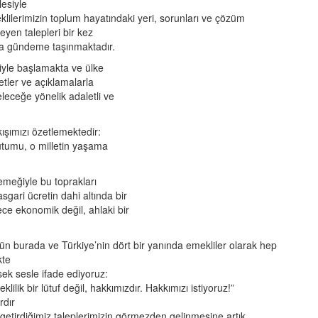
lesiyle
lilerimizin toplum hayatındaki yeri, sorunları ve çözüm
eyen talepleri bir kez
a gündeme taşınmaktadır.
niyle başlamakta ve ülke
etler ve açıklamalarla
leceğe yönelik adaletli ve
ışımızı özetlemektedir:
 tutumu, o milletin yaşama
 emeğiyle bu toprakları
sgari ücretin dahi altında bir
ce ekonomik değil, ahlaki bir
n burada ve Türkiye’nin dört bir yanında emekliler olarak hep
kte
ek sesle ifade ediyoruz:
klilik bir lütuf değil, hakkımızdır. Hakkımızı istiyoruz!”
ardır
 getirdiğimiz taleplerimizin görmezden gelinmesine artık