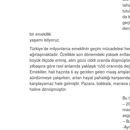
tah
tut
da k
geç
derd
bir emeklilik
yaşamı istiyoruz.
Türkiye’de milyonlarca emeklinin geçim mücadelesi h
ağırlaşmaktadır. Özellikle son dönemdeki yüksek enfla
büyük ölçüde erimiş, alım gücü ciddi oranda düşmüştü
yılbaşına göre reel anlamda yaklaşık %50 oranında değ
Emekliler, hali hazırda 6 ay geriden gelen maaş artışlar
sürdürmeye çalışırken, artan hayat pahalılığı karşısında 
karşılayamaz hale gelmiştir. Pazara, bakkala, manava gi
haline dönüşmüştür.
Bu t
– 2
maa
asga
– Bu
-Ay