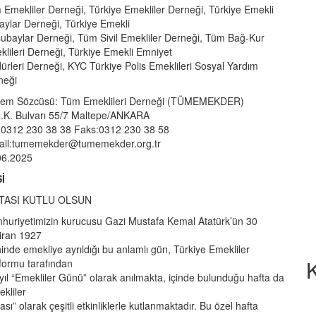
Emekliler Derneği, Türkiye Emekliler Derneği, Türkiye Emekli
aylar Derneği, Türkiye Emekli
subaylar Derneği, Tüm Sivil Emekliler Derneği, Tüm Bağ-Kur
lileri Derneği, Türkiye Emekli Emniyet
rleri Derneği, KYC Türkiye Polis Emeklileri Sosyal Yardım
neği
em Sözcüsü: Tüm Emeklileri Derneği (TÜMEMEKDER)
.K. Bulvarı 55/7 Maltepe/ANKARA
: 0312 230 38 38 Faks:0312 230 38 58
ail:tumemekder@tumemekder.org.tr
06.2025
İ
TASI KUTLU OLSUN
huriyetimizin kurucusu Gazi Mustafa Kemal Atatürk’ün 30
iran 1927
hinde emekliye ayrıldığı bu anlamlı gün, Türkiye Emekliler
K
formu tarafından
yıl “Emekliler Günü” olarak anılmakta, içinde bulunduğu hafta da
kliler
ası” olarak çeşitli etkinliklerle kutlanmaktadır. Bu özel hafta