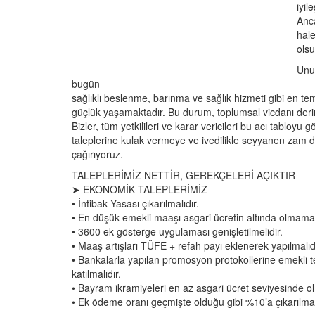
iyile
Anca
hale
olsun
Unut
bugün
sağlıklı beslenme, barınma ve sağlık hizmeti gibi en te
güçlük yaşamaktadır. Bu durum, toplumsal vicdanı der
Bizler, tüm yetkilileri ve karar vericileri bu acı tabloyu 
taleplerine kulak vermeye ve ivedilikle seyyanen za
çağırıyoruz.
TALEPLERİMİZ NETTİR, GEREKÇELERİ AÇIKTIR
➤ EKONOMİK TALEPLERİMİZ
• İntibak Yasası çıkarılmalıdır.
• En düşük emekli maaşı asgari ücretin altında olmamalı
• 3600 ek gösterge uygulaması genişletilmelidir.
• Maaş artışları TÜFE + refah payı eklenerek yapılmalıdı
• Bankalarla yapılan promosyon protokollerine emekli te
katılmalıdır.
• Bayram ikramiyeleri en az asgari ücret seviyesinde ol
• Ek ödeme oranı geçmişte olduğu gibi %10’a çıkarılmalı