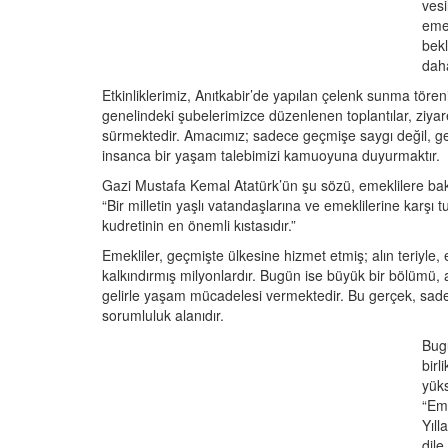
vesi
emek
bekl
dah
Etkinliklerimiz, Anıtkabir’de yapılan çelenk sunma töre
genelindeki şubelerimizce düzenlenen toplantılar, ziyar
sürmektedir. Amacımız; sadece geçmişe saygı değil, ge
insanca bir yaşam talebimizi kamuoyuna duyurmaktır.
Gazi Mustafa Kemal Atatürk’ün şu sözü, emeklilere bak
“Bir milletin yaşlı vatandaşlarına ve emeklilerine karşı
kudretinin en önemli kıstasıdır.”
Emekliler, geçmişte ülkesine hizmet etmiş; alın teriyle,
kalkındırmış milyonlardır. Bugün ise büyük bir bölümü, a
gelirle yaşam mücadelesi vermektedir. Bu gerçek, sade
sorumluluk alanıdır.
Bugü
birli
yüks
“Eme
Yıll
dile