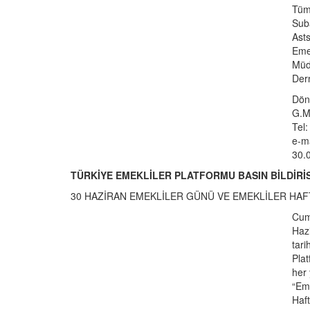
Tüm 
Sub
Ast
Emek
Müdü
Der
Dön
G.M
Tel
e-m
30.
TÜRKİYE EMEKLİLER PLATFORMU BASIN BİLDİRİS
30 HAZİRAN EMEKLİLER GÜNÜ VE EMEKLİLER HAF
Cum
Haz
tari
Plat
her 
“Eme
Haft