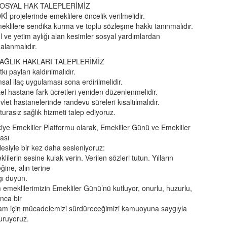
OSYAL HAK TALEPLERİMİZ
Kİ projelerinde emeklilere öncelik verilmelidir.
eklilere sendika kurma ve toplu sözleşme hakkı tanınmalıdır.
l ve yetim aylığı alan kesimler sosyal yardımlardan
alanmalıdır.
AĞLIK HAKLARI TALEPLERİMİZ
tkı payları kaldırılmalıdır.
sal ilaç uygulaması sona erdirilmelidir.
el hastane fark ücretleri yeniden düzenlenmelidir.
vlet hastanelerinde randevu süreleri kısaltılmalıdır.
turasız sağlık hizmeti talep ediyoruz.
iye Emekliler Platformu olarak, Emekliler Günü ve Emekliler
ası
lesiyle bir kez daha sesleniyoruz:
lilerin sesine kulak verin. Verilen sözleri tutun. Yılların
ine, alın terine
gı duyun.
emeklilerimizin Emekliler Günü’nü kutluyor, onurlu, huzurlu,
nca bir
am için mücadelemizi sürdüreceğimizi kamuoyuna saygıyla
uruyoruz.