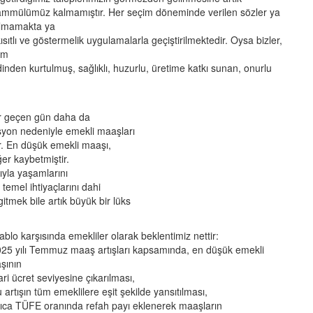
ammülümüz kalmamıştır. Her seçim döneminde verilen sözler ya
ulmamakta ya
ısıtlı ve göstermelik uygulamalarla geçiştirilmektedir. Oysa bizler,
im
inden kurtulmuş, sağlıklı, huzurlu, üretime katkı sunan, onurlu
er geçen gün daha da
syon nedeniyle emekli maaşları
r. En düşük emekli maaşı,
er kaybetmiştir.
ıyla yaşamlarını
temel ihtiyaçlarını dahi
tmek bile artık büyük bir lüks
ablo karşısında emekliler olarak beklentimiz nettir:
025 yılı Temmuz maaş artışları kapsamında, en düşük emekli
şının
ri ücret seviyesine çıkarılması,
 artışın tüm emeklilere eşit şekilde yansıtılması,
rıca TÜFE oranında refah payı eklenerek maaşların