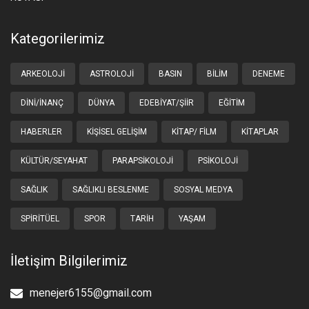
Kategorilerimiz
ARKEOLOJI
ASTROLOJI
BASIN
BILIM
DENEME
DINI/İNANÇ
DÜNYA
EDEBIYAT/ŞIIR
EĞITIM
HABERLER
KIŞISEL GELIŞIM
KITAP/ FILM
KITAPLAR
KÜLTÜR/SEYAHAT
PARAPSIKOLOJI
PSIKOLOJI
SAĞLIK
SAĞLIKLI BESLENME
SOSYAL MEDYA
SPIRITÜEL
SPOR
TARIH
YAŞAM
İletişim Bilgilerimiz
menejer6155@gmail.com