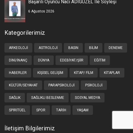
Başarılı Oyuncu Naci ADIGÜZEL Ile Söyleşi
6 Ağustos 2026
Kategorilerimiz
ARKEOLOJI
ASTROLOJI
BASIN
BILIM
DENEME
DINI/İNANÇ
DÜNYA
EDEBIYAT/ŞIIR
EĞITIM
HABERLER
KIŞISEL GELIŞIM
KITAP/ FILM
KITAPLAR
KÜLTÜR/SEYAHAT
PARAPSIKOLOJI
PSIKOLOJI
SAĞLIK
SAĞLIKLI BESLENME
SOSYAL MEDYA
SPIRITÜEL
SPOR
TARIH
YAŞAM
İletişim Bilgilerimiz