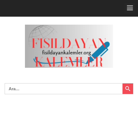
Search Button
Search
for: