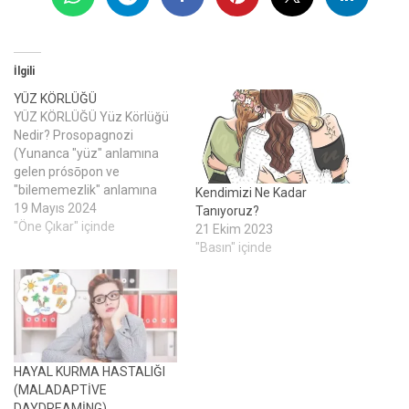
İlgili
YÜZ KÖRLÜĞÜ
YÜZ KÖRLÜĞÜ Yüz Körlüğü
Nedir? Prosopagnozi
(Yunanca "yüz" anlamına
gelen prósōpon ve
"bilememezlik" anlamına
Kendimizi Ne Kadar
gelen agnōsíadan) veya yüz
19 Mayıs 2024
Tanıyoruz?
körlüğü, insanın kendi yüzü
"Öne Çıkar" içinde
21 Ekim 2023
dahil olmak üzere
"Basın" içinde
çevresindeki insanların
yüzlerini ayırt etmekte
zorlandığı yüz algısıyla ilgili
bir bilişsel bozukluktur. Yüz
Körlüğü Belirtileri: Hastalar,
insan yüzünün bir insan
HAYAL KURMA HASTALIĞI
yüzü olduğunu
(MALADAPTİVE
bilmektedirler. Hatta insan…
DAYDREAMİNG)