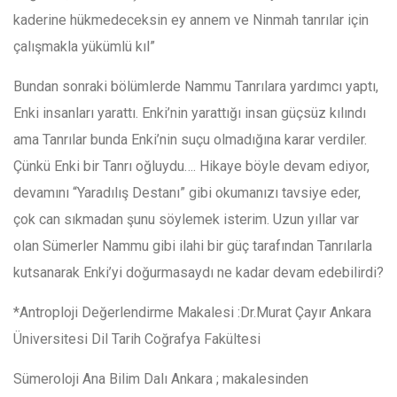
kaderine hükmedeceksin ey annem ve Ninmah tanrılar için
çalışmakla yükümlü kıl”
Bundan sonraki bölümlerde Nammu Tanrılara yardımcı yaptı,
Enki insanları yarattı. Enki’nin yarattığı insan güçsüz kılındı
ama Tanrılar bunda Enki’nin suçu olmadığına karar verdiler.
Çünkü Enki bir Tanrı oğluydu…. Hikaye böyle devam ediyor,
devamını “Yaradılış Destanı” gibi okumanızı tavsiye eder,
çok can sıkmadan şunu söylemek isterim. Uzun yıllar var
olan Sümerler Nammu gibi ilahi bir güç tarafından Tanrılarla
kutsanarak Enki’yi doğurmasaydı ne kadar devam edebilirdi?
*Antroploji Değerlendirme Makalesi :Dr.Murat Çayır Ankara
Üniversitesi Dil Tarih Coğrafya Fakültesi
Sümeroloji Ana Bilim Dalı Ankara ; makalesinden