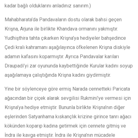
kadar bağlı olduklarını anladınız sanırım.)
Mahabharata’da Pandavaların dostu olarak bahsi geçen
Krişna, Arjuna ile birlikte Khandava ormanını yakmıştır.
Yudhişthira tahta çıkarken Krişna’ya hediyeler bahşedince
Çedi kralı kahramanı aşağılayınca öfkelenen Krişna diskiyle
adamın kafasını koparmıştır. Ayrıca Pandavalar karıları
Draupadi’yi zar oyununda kaybettiğinde Kurular kadını soyup
aşağılamaya çalıştığında Krişna kadını giydirmiştir.
Yine bir söylenceye göre ermiş Narada cennetteki Paricata
ağacından bir çiçek alarak sevgilisi Rukmini’ye vermesi için
Krişna’ya hediye etmiştir. Bununla birlikte Krişna’nın diğer
eşlerinden Satyanhama kıskançlık krizine girince tanrı ağacı
kökünden koparıp kadına getirmek için cennete gitmiş ve
İndra ile kavga etmiştir. İndra ile Krişna’nın mücadele