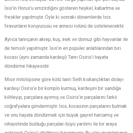
İsis’in Horus’u emzirdiğini gösteren heykel, kabartma ve
freskler yapılmıştır. Öyle ki sonraki dönemlerde İsis
firavunların koruyucusu ve annesi rolünü de üstelenecektir.
Ayrıca tanrıçanın akrep, kuş, inek ve domuz gibi hayvanlar ile
de temsili yapılmıştır. İsis’in en popüler anlatılarından biri
kocası (aynı zamanda kardeşi) Tanrı Osiris’i hayata
döndürme hikayesidir.
Mısır mitolojisine göre kötü tanrı Seth kıskançlıktan dolayı
kardeşi Osiris’e bir komplo kurmuş, kardeşini bir sandığa
kilitleyip, parçalara ayırmış ve Osiris’in parçalarını farklı
coğrafyalara göndermiştir. İsis, kocasının parçalarını bulmak
ve onu hayata döndürmek için büyük gayret harcamış ve
nihayetinde bulduğu parçaları büyü yardımı ile bir araya
getirerek Osiris’i diriltmeyi başarmıştır. Bu olay mumlamanın