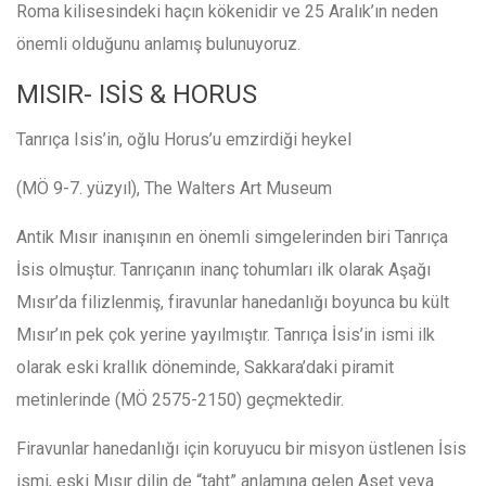
Roma kilisesindeki haçın kökenidir ve 25 Aralık’ın neden
önemli olduğunu anlamış bulunuyoruz.
MISIR- ISİS & HORUS
Tanrıça Isis’in, oğlu Horus’u emzirdiği heykel
(MÖ 9-7. yüzyıl), The Walters Art Museum
Antik Mısır inanışının en önemli simgelerinden biri Tanrıça
İsis olmuştur. Tanrıçanın inanç tohumları ilk olarak Aşağı
Mısır’da filizlenmiş, firavunlar hanedanlığı boyunca bu kült
Mısır’ın pek çok yerine yayılmıştır. Tanrıça İsis’in ismi ilk
olarak eski krallık döneminde, Sakkara’daki piramit
metinlerinde (MÖ 2575-2150) geçmektedir.
Firavunlar hanedanlığı için koruyucu bir misyon üstlenen İsis
ismi, eski Mısır dilin de “taht” anlamına gelen Aset veya