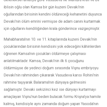
iblisin oğlu olan Kamsa bir gün kuzeni Devaki’nin
oğullarından birisinin kendini öldüreceği kehanetini duyunca
Devaki’nin ölüm emrini vermişse de adam canını kurtarmak
için oğullarını kendiliğinden krala gönderince vazgeçmiştir.
Mahabharata’nın 10. ve 11. kitaplarında kuzeni Devaki’nin
çocuklarından birisinin kendisini yok edeceğini kâhinlerden
öğrenen Kamsa’nın çocukları öldürmeye çalışması
anlatılmaktadır. Kamsa, Devaki’nin ilk 6 çocuğunu
öldürmüşse de yedinci doğum sırasında Vişnu embriyoyu
Devaki’nin rahminden çıkararak Vasudeva karısı Rohini’nin
rahmine taşıyarak Balarama’nın dünyaya gelmesini
sağlamıştır. Devaki sekizinci kez ise dünyayı kurtarmayı
amaçlayan Vişnu’nun beden bulacak formu Krişna’ya hamile
kalmış, kendisiyle aynı zamanda doğum yapan Yasoda’nın