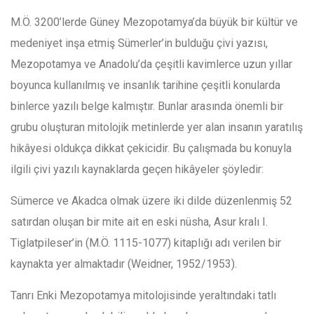
M.Ö. 3200’lerde Güney Mezopotamya’da büyük bir kültür ve
medeniyet inşa etmiş Sümerler’in bulduğu çivi yazısı,
Mezopotamya ve Anadolu’da çeşitli kavimlerce uzun yıllar
boyunca kullanılmış ve insanlık tarihine çeşitli konularda
binlerce yazılı belge kalmıştır. Bunlar arasında önemli bir
grubu oluşturan mitolojik metinlerde yer alan insanın yaratılış
hikâyesi oldukça dikkat çekicidir. Bu çalışmada bu konuyla
ilgili çivi yazılı kaynaklarda geçen hikâyeler şöyledir:
Sümerce ve Akadca olmak üzere iki dilde düzenlenmiş 52
satırdan oluşan bir mite ait en eski nüsha, Asur kralı I.
Tiglatpileser’in (M.Ö. 1115-1077) kitaplığı adı verilen bir
kaynakta yer almaktadır (Weidner, 1952/1953).
Tanrı Enki Mezopotamya mitolojisinde yeraltındaki tatlı