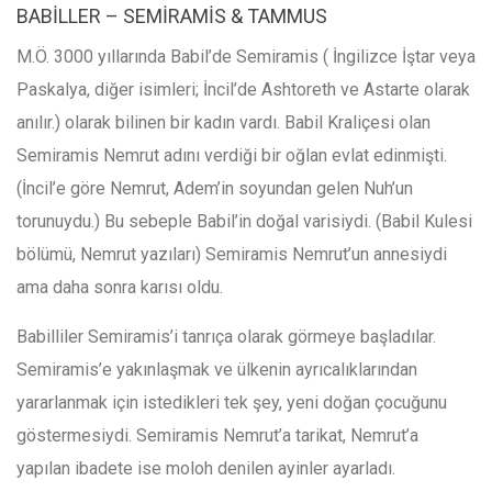
BABİLLER – SEMİRAMİS & TAMMUS
M.Ö. 3000 yıllarında Babil’de Semiramis ( İngilizce İştar veya
Paskalya, diğer isimleri; İncil’de Ashtoreth ve Astarte olarak
anılır.) olarak bilinen bir kadın vardı. Babil Kraliçesi olan
Semiramis Nemrut adını verdiği bir oğlan evlat edinmişti.
(İncil’e göre Nemrut, Adem’in soyundan gelen Nuh’un
torunuydu.) Bu sebeple Babil’in doğal varisiydi. (Babil Kulesi
bölümü, Nemrut yazıları) Semiramis Nemrut’un annesiydi
ama daha sonra karısı oldu.
Babilliler Semiramis’i tanrıça olarak görmeye başladılar.
Semiramis’e yakınlaşmak ve ülkenin ayrıcalıklarından
yararlanmak için istedikleri tek şey, yeni doğan çocuğunu
göstermesiydi. Semiramis Nemrut’a tarikat, Nemrut’a
yapılan ibadete ise moloh denilen ayinler ayarladı.