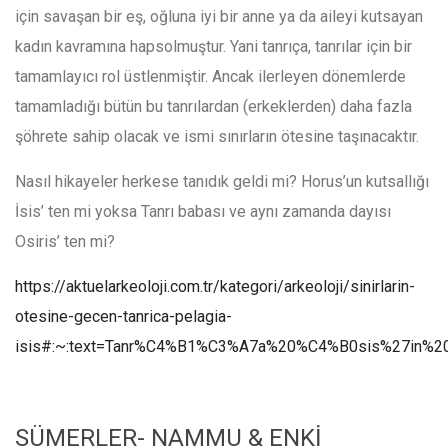
için savaşan bir eş, oğluna iyi bir anne ya da aileyi kutsayan
kadın kavramına hapsolmuştur. Yani tanrıça, tanrılar için bir
tamamlayıcı rol üstlenmiştir. Ancak ilerleyen dönemlerde
tamamladığı bütün bu tanrılardan (erkeklerden) daha fazla
şöhrete sahip olacak ve ismi sınırların ötesine taşınacaktır.
Nasıl hikayeler herkese tanıdık geldi mi? Horus’un kutsallığı
İsis’ ten mi yoksa Tanrı babası ve aynı zamanda dayısı
Osiris’ ten mi?
https://aktuelarkeoloji.com.tr/kategori/arkeoloji/sinirlarin-
otesine-gecen-tanrica-pelagia-
isis#:~:text=Tanr%C4%B1%C3%A7a%20%C4%B0sis%27in%2
SÜMERLER- NAMMU & ENKİ