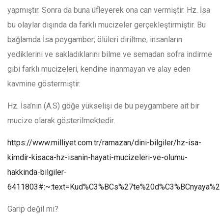
yapmıştır. Sonra da buna üfleyerek ona can vermiştir. Hz. İsa
bu olaylar dışında da farklı mucizeler gerçekleştirmiştir. Bu
bağlamda İsa peygamber; ölüleri diriltme, insanların
yediklerini ve sakladıklarını bilme ve semadan sofra indirme
gibi farklı mucizeleri, kendine inanmayan ve alay eden
kavmine göstermiştir.
Hz. İsa’nın (A.S) göğe yükselişi de bu peygambere ait bir
mucize olarak gösterilmektedir.
https://www.milliyet.com.tr/ramazan/dini-bilgiler/hz-isa-
kimdir-kisaca-hz-isanin-hayati-mucizeleri-ve-olumu-
hakkinda-bilgiler-
6411803#:~:text=Kud%C3%BCs%27te%20d%C3%BCnyaya%2
Garip değil mi?