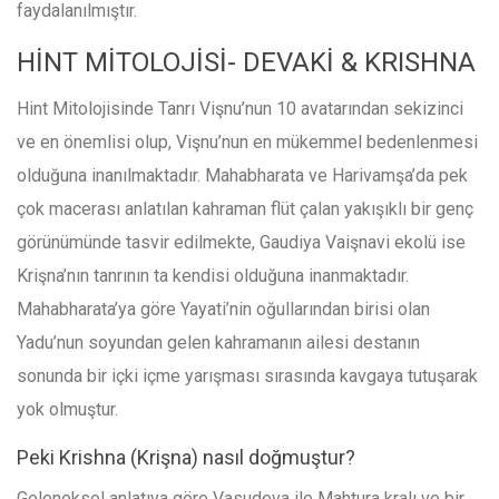
faydalanılmıştır.
HİNT MİTOLOJİSİ- DEVAKİ & KRISHNA
Hint Mitolojisinde Tanrı Vişnu’nun 10 avatarından sekizinci
ve en önemlisi olup, Vişnu’nun en mükemmel bedenlenmesi
olduğuna inanılmaktadır. Mahabharata ve Harivamşa’da pek
çok macerası anlatılan kahraman flüt çalan yakışıklı bir genç
görünümünde tasvir edilmekte, Gaudiya Vaişnavi ekolü ise
Krişna’nın tanrının ta kendisi olduğuna inanmaktadır.
Mahabharata’ya göre Yayati’nin oğullarından birisi olan
Yadu’nun soyundan gelen kahramanın ailesi destanın
sonunda bir içki içme yarışması sırasında kavgaya tutuşarak
yok olmuştur.
Peki Krishna (Krişna) nasıl doğmuştur?
Geleneksel anlatıya göre Vasudeva ile Mahtura kralı ve bir