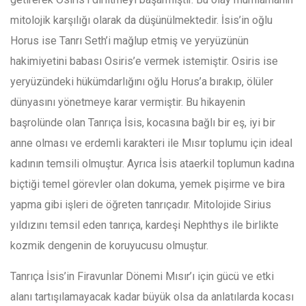
mitolojik karşılığı olarak da düşünülmektedir. İsis’in oğlu
Horus ise Tanrı Seth’i mağlup etmiş ve yeryüzünün
hakimiyetini babası Osiris’e vermek istemiştir. Osiris ise
yeryüzündeki hükümdarlığını oğlu Horus’a bırakıp, ölüler
dünyasını yönetmeye karar vermiştir. Bu hikayenin
başrolünde olan Tanrıça İsis, kocasına bağlı bir eş, iyi bir
anne olması ve erdemli karakteri ile Mısır toplumu için ideal
kadının temsili olmuştur. Ayrıca İsis ataerkil toplumun kadına
biçtiği temel görevler olan dokuma, yemek pişirme ve bira
yapma gibi işleri de öğreten tanrıçadır. Mitolojide Sirius
yıldızını temsil eden tanrıça, kardeşi Nephthys ile birlikte
kozmik dengenin de koruyucusu olmuştur.
Tanrıça İsis’in Firavunlar Dönemi Mısır’ı için gücü ve etki
alanı tartışılamayacak kadar büyük olsa da anlatılarda kocası