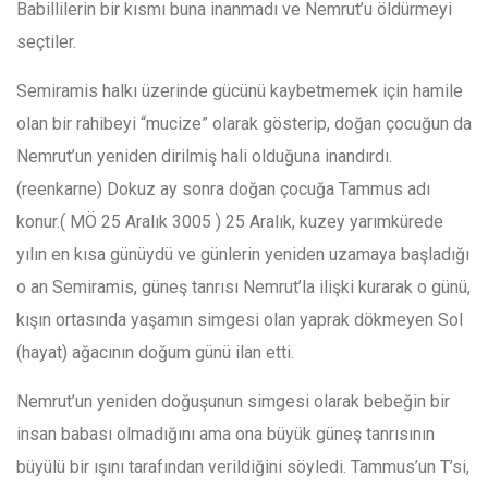
Babillilerin bir kısmı buna inanmadı ve Nemrut’u öldürmeyi
seçtiler.
Semiramis halkı üzerinde gücünü kaybetmemek için hamile
olan bir rahibeyi “mucize” olarak gösterip, doğan çocuğun da
Nemrut’un yeniden dirilmiş hali olduğuna inandırdı.
(reenkarne) Dokuz ay sonra doğan çocuğa Tammus adı
konur.( MÖ 25 Aralık 3005 ) 25 Aralık, kuzey yarımkürede
yılın en kısa günüydü ve günlerin yeniden uzamaya başladığı
o an Semiramis, güneş tanrısı Nemrut’la ilişki kurarak o günü,
kışın ortasında yaşamın simgesi olan yaprak dökmeyen Sol
(hayat) ağacının doğum günü ilan etti.
Nemrut’un yeniden doğuşunun simgesi olarak bebeğin bir
insan babası olmadığını ama ona büyük güneş tanrısının
büyülü bir ışını tarafından verildiğini söyledi. Tammus’un T’si,