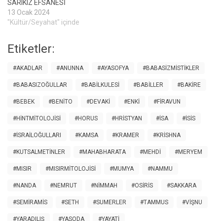
SARIKIZ EFSANESİ
13 Ocak 2024
"Kültür/Seyahat" içinde
Etiketler:
#AKADLAR
#ANUNNA
#AYASOFYA
#BABASIZMISTIKLER
#BABASIZOĞULLAR
#BABILKULESI
#BABILLER
#BAKIRE
#BEBEK
#BENITO
#DEVAKI
#ENKI
#FIRAVUN
#HINTMITOLOJISI
#HORUS
#HRISTYAN
#ISA
#ISIS
#ISRAILOĞULLARI
#KAMSA
#KRAMER
#KRISHNA
#KUTSALMETINLER
#MAHABHARATA
#MEHDI
#MERYEM
#MISIR
#MISIRMITOLOJISI
#MUMYA
#NAMMU
#NANDA
#NEMRUT
#NIMMAH
#OSIRIS
#SAKKARA
#SEMIRAMIS
#SETH
#SUMERLER
#TAMMUS
#VIŞNU
#YARADILIŞ
#YASODA
#YAYATI