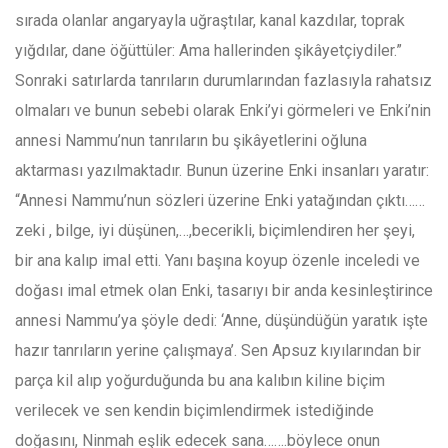
sırada olanlar angaryayla uğraştılar, kanal kazdılar, toprak
yığdılar, dane öğüttüler: Ama hallerinden şikâyetçiydiler.”
Sonraki satırlarda tanrıların durumlarından fazlasıyla rahatsız
olmaları ve bunun sebebi olarak Enki’yi görmeleri ve Enki’nin
annesi Nammu’nun tanrıların bu şikâyetlerini oğluna
aktarması yazılmaktadır. Bunun üzerine Enki insanları yaratır:
“Annesi Nammu’nun sözleri üzerine Enki yatağından çıktı……
zeki , bilge, iyi düşünen,…,becerikli, biçimlendiren her şeyi,
bir ana kalıp imal etti. Yanı başına koyup özenle inceledi ve
doğası imal etmek olan Enki, tasarıyı bir anda kesinleştirince
annesi Nammu’ya şöyle dedi: ‘Anne, düşündüğün yaratık işte
hazır tanrıların yerine çalışmaya’. Sen Apsuz kıyılarından bir
parça kil alıp yoğurduğunda bu ana kalıbın kiline biçim
verilecek ve sen kendin biçimlendirmek istediğinde
doğasını, Ninmah eşlik edecek sana…….böylece onun