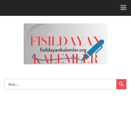
Search Button
Search
for: