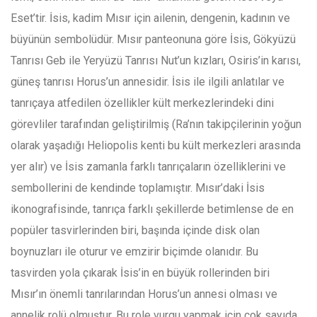
Eset’tir. İsis, kadim Mısır için ailenin, dengenin, kadının ve
büyünün sembolüdür. Mısır panteonuna göre İsis, Gökyüzü
Tanrısı Geb ile Yeryüzü Tanrısı Nut’un kızları, Osiris’in karısı,
güneş tanrısı Horus’un annesidir. İsis ile ilgili anlatılar ve
tanrıçaya atfedilen özellikler kült merkezlerindeki dini
görevliler tarafından geliştirilmiş (Ra’nın takipçilerinin yoğun
olarak yaşadığı Heliopolis kenti bu kült merkezleri arasında
yer alır) ve İsis zamanla farklı tanrıçaların özelliklerini ve
sembollerini de kendinde toplamıştır. Mısır’daki İsis
ikonografisinde, tanrıça farklı şekillerde betimlense de en
popüler tasvirlerinden biri, başında içinde disk olan
boynuzları ile oturur ve emzirir biçimde olanıdır. Bu
tasvirden yola çıkarak İsis’in en büyük rollerinden biri
Mısır’ın önemli tanrılarından Horus’un annesi olması ve
annelik rolü olmuştur. Bu role vurgu yapmak için çok sayıda