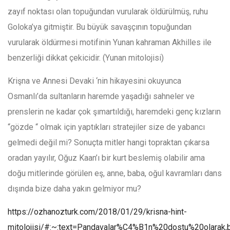
zayıf noktası olan topuğundan vurularak öldürülmüş, ruhu
Goloka’ya gitmiştir. Bu büyük savaşçının topuğundan
vurularak öldürmesi motifinin Yunan kahraman Akhilles ile
benzerliği dikkat çekicidir. (Yunan mitolojisi)
Krişna ve Annesi Devaki ‘nin hikayesini okuyunca
Osmanlı’da sultanların haremde yaşadığı sahneler ve
prenslerin ne kadar çok şımartıldığı, haremdeki genç kızların
“gözde “ olmak için yaptıkları stratejiler size de yabancı
gelmedi değil mi? Sonuçta mitler hangi topraktan çıkarsa
oradan yayılır, Oğuz Kaan’ı bir kurt beslemiş olabilir ama
doğu mitlerinde görülen eş, anne, baba, oğul kavramları dans
dışında bize daha yakın gelmiyor mu?
https://ozhanozturk.com/2018/01/29/krisna-hint-
mitolojisi/#:~:text=Pandavalar%C4%B1n%20dostu%20olarak