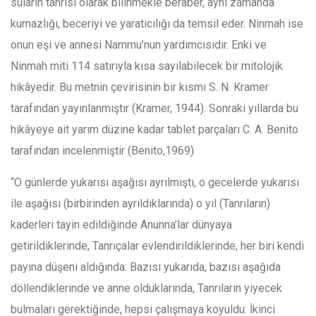
suların tanrısı olarak bilinmekle beraber, aynı zamanda
kurnazlığı, beceriyi ve yaratıcılığı da temsil eder. Ninmah ise
onun eşi ve annesi Nammu’nun yardımcısıdır. Enki ve
Ninmah miti 114 satırıyla kısa sayılabilecek bir mitolojik
hikâyedir. Bu metnin çevirisinin bir kısmı S. N. Kramer
tarafından yayınlanmıştır (Kramer, 1944). Sonraki yıllarda bu
hikâyeye ait yarım düzine kadar tablet parçaları C. A. Benito
tarafından incelenmiştir (Benito,1969)
“O günlerde yukarısı aşağısı ayrılmıştı, o gecelerde yukarısı
ile aşağısı (birbirinden ayrıldıklarında) o yıl (Tanrıların)
kaderleri tayin edildiğinde Anunna’lar dünyaya
getirildiklerinde, Tanrıçalar evlendirildiklerinde, her biri kendi
payına düşeni aldığında: Bazısı yukarıda, bazısı aşağıda
döllendiklerinde ve anne olduklarında, Tanrıların yiyecek
bulmaları gerektiğinde, hepsi çalışmaya koyuldu: İkinci