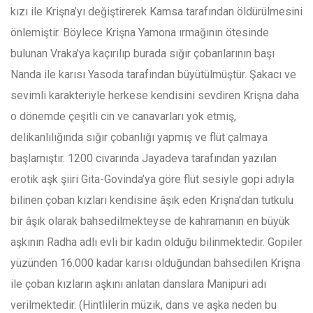
kızı ile Krişna’yı değiştirerek Kamsa tarafından öldürülmesini
önlemiştir. Böylece Krişna Yamona ırmağının ötesinde
bulunan Vraka’ya kaçırılıp burada sığır çobanlarının başı
Nanda ile karısı Yasoda tarafından büyütülmüştür. Şakacı ve
sevimli karakteriyle herkese kendisini sevdiren Krişna daha
o dönemde çeşitli cin ve canavarları yok etmiş,
delikanlılığında sığır çobanlığı yapmış ve flüt çalmaya
başlamıştır. 1200 civarında Jayadeva tarafından yazılan
erotik aşk şiiri Gita-Govinda’ya göre flüt sesiyle gopi adıyla
bilinen çoban kızları kendisine âşık eden Krişna’dan tutkulu
bir âşık olarak bahsedilmekteyse de kahramanın en büyük
aşkının Radha adlı evli bir kadın olduğu bilinmektedir. Gopiler
yüzünden 16.000 kadar karısı olduğundan bahsedilen Krişna
ile çoban kızların aşkını anlatan danslara Manipuri adı
verilmektedir. (Hintlilerin müzik, dans ve aşka neden bu