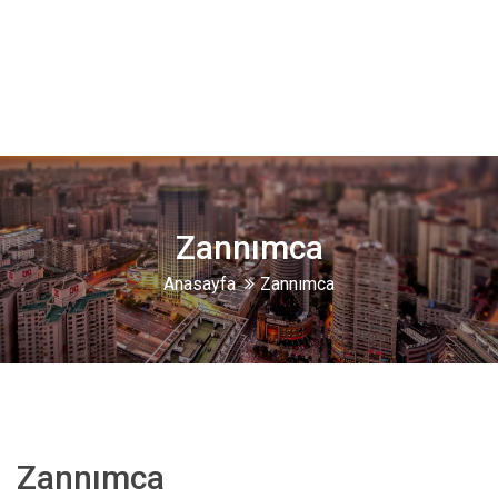
Zannımca
Anasayfa
Zannımca
Zannımca