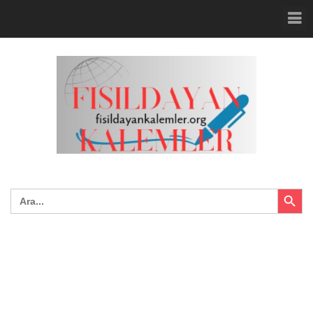
Search Button
Search
for: