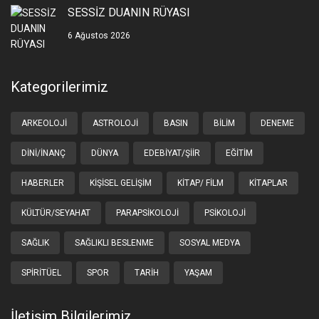
SESSİZ DUANIN RÜYASI
6 Ağustos 2026
Kategorilerimiz
ARKEOLOJI
ASTROLOJI
BASIN
BILIM
DENEME
DINI/İNANÇ
DÜNYA
EDEBIYAT/ŞIIR
EĞITIM
HABERLER
KIŞISEL GELIŞIM
KITAP/ FILM
KITAPLAR
KÜLTÜR/SEYAHAT
PARAPSIKOLOJI
PSIKOLOJI
SAĞLIK
SAĞLIKLI BESLENME
SOSYAL MEDYA
SPIRITÜEL
SPOR
TARIH
YAŞAM
İletişim Bilgilerimiz