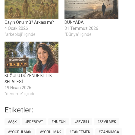
Çayın Önü mü? Arkası mı?
DÜNYADA
4 Ocak 2026
31 Temmuz 2026
"arkeoloji" içinde
"Dünya" içinde
KUĞULU DÜZENDE KITLIK
ŞELALESİ
19 Nisan 2026
"deneme" içinde
Etiketler:
#AŞK
#EDEBIYAT
#HÜZÜN
#SEVGILI
#SEVILMEK
#YOĞRULMAK
#YORULMAK
#ZANETMEK
#ZANNIMCA