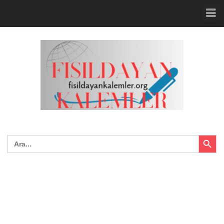
Search Button
Search
for: