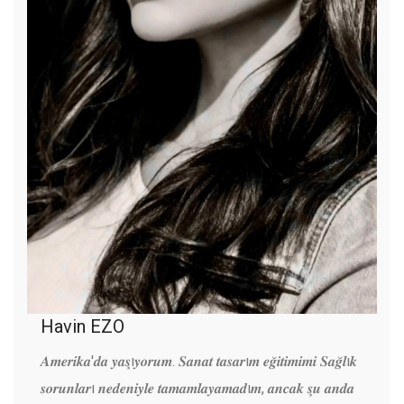
Havin EZO
𝑨𝒎𝒆𝒓𝒊𝒌𝒂'𝒅𝒂 𝒚𝒂𝒔̧ı𝒚𝒐𝒓𝒖𝒎. 𝑺𝒂𝒏𝒂𝒕 𝒕𝒂𝒔𝒂𝒓ı𝒎 𝒆𝒈̆𝒊𝒕𝒊𝒎𝒊𝒎𝒊 𝑺𝒂𝒈̆𝒍ı𝒌
𝒔𝒐𝒓𝒖𝒏𝒍𝒂𝒓ı 𝒏𝒆𝒅𝒆𝒏𝒊𝒚𝒍𝒆 𝒕𝒂𝒎𝒂𝒎𝒍𝒂𝒚𝒂𝒎𝒂𝒅ı𝒎, 𝒂𝒏𝒄𝒂𝒌 𝒔̧𝒖 𝒂𝒏𝒅𝒂