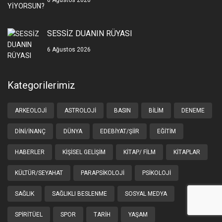
6 Ağustos 2026
SESSİZ DUANIN RÜYASI
6 Ağustos 2026
Kategorilerimiz
ARKEOLOJI
ASTROLOJI
BASIN
BILIM
DENEME
DINI/İNANÇ
DÜNYA
EDEBIYAT/ŞIIR
EĞITIM
HABERLER
KIŞISEL GELIŞIM
KITAP/ FILM
KITAPLAR
KÜLTÜR/SEYAHAT
PARAPSIKOLOJI
PSIKOLOJI
SAĞLIK
SAĞLIKLI BESLENME
SOSYAL MEDYA
SPIRITÜEL
SPOR
TARIH
YAŞAM