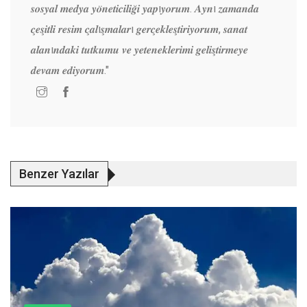
𝒔𝒐𝒔𝒚𝒂𝒍 𝒎𝒆𝒅𝒚𝒂 𝒚𝒐̈𝒏𝒆𝒕𝒊𝒄𝒊𝒍𝒊𝒈̆𝒊 𝒚𝒂𝒑ı𝒚𝒐𝒓𝒖𝒎. 𝑨𝒚𝒏ı 𝒛𝒂𝒎𝒂𝒏𝒅𝒂
𝒄̧𝒆𝒔̧𝒊𝒕𝒍𝒊 𝒓𝒆𝒔𝒊𝒎 𝒄̧𝒂𝒍ı𝒔̧𝒎𝒂𝒍𝒂𝒓ı 𝒈𝒆𝒓𝒄̧𝒆𝒌𝒍𝒆𝒔̧𝒕𝒊𝒓𝒊𝒚𝒐𝒓𝒖𝒎, 𝒔𝒂𝒏𝒂𝒕
𝒂𝒍𝒂𝒏ı𝒏𝒅𝒂𝒌𝒊 𝒕𝒖𝒕𝒌𝒖𝒎𝒖 𝒗𝒆 𝒚𝒆𝒕𝒆𝒏𝒆𝒌𝒍𝒆𝒓𝒊𝒎𝒊 𝒈𝒆𝒍𝒊𝒔̧𝒕𝒊𝒓𝒎𝒆𝒚𝒆
𝒅𝒆𝒗𝒂𝒎 𝒆𝒅𝒊𝒚𝒐𝒓𝒖𝒎."
Benzer Yazılar