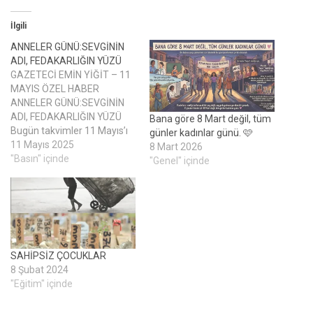
İlgili
ANNELER GÜNÜ:SEVGİNİN
ADI, FEDAKARLIĞIN YÜZÜ
GAZETECİ EMİN YİĞİT – 11
MAYIS ÖZEL HABER
ANNELER GÜNÜ:SEVGİNİN
ADI, FEDAKARLIĞIN YÜZÜ
Bana göre 8 Mart değil, tüm
Bugün takvimler 11 Mayıs’ı
günler kadınlar günü. 🩷
gösteriyor. Ama aslında
11 Mayıs 2025
8 Mart 2026
takvimde yazan bir tarihten
"Basın" içinde
"Genel" içinde
çok daha fazlası bu gün:
Anneler Günü. Ellerinde
sevgiyle yoğrulmuş hayatlar,
gözlerinde tükenmeyen
umutlar taşıyan o yüce
yürekli kadınların günü… Bir
SAHİPSİZ ÇOCUKLAR
çocuk ilk adımını attığında,
8 Şubat 2024
düşerken…
"Eğitim" içinde