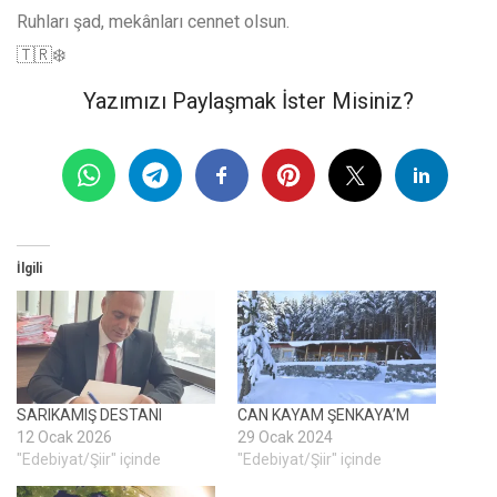
Ruhları şad, mekânları cennet olsun.
🇹🇷❄️
Yazımızı Paylaşmak İster Misiniz?
İlgili
SARIKAMIŞ DESTANI
CAN KAYAM ŞENKAYA’M
12 Ocak 2026
29 Ocak 2024
"Edebiyat/Şiir" içinde
"Edebiyat/Şiir" içinde