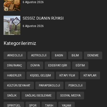
6 Ağustos 2026
SESSİZ DUANIN RÜYASI
6 Ağustos 2026
Kategorilerimiz
ARKEOLOJI
ASTROLOJI
BASIN
BILIM
DENEME
DINI/İNANÇ
DÜNYA
EDEBIYAT/ŞIIR
EĞITIM
HABERLER
KIŞISEL GELIŞIM
KITAP/ FILM
KITAPLAR
KÜLTÜR/SEYAHAT
PARAPSIKOLOJI
PSIKOLOJI
SAĞLIK
SAĞLIKLI BESLENME
SOSYAL MEDYA
SPIRITÜEL
SPOR
TARIH
YAŞAM