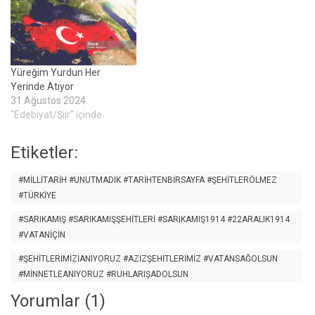
Yüreğim Yurdun Her
Yerinde Atıyor
31 Ağustos 2024
"Edebiyat/Şiir" içinde
Etiketler:
#MILLITARIH #UNUTMADIK #TARIHTENBIRSAYFA #ŞEHITLERÖLMEZ
#TÜRKIYE
#SARIKAMIŞ #SARIKAMIŞŞEHITLERI #SARIKAMIŞ1914 #22ARALIK1914
#VATANİÇIN
#ŞEHITLERIMIZIANIYORUZ #AZIZŞEHITLERIMIZ #VATANSAĞOLSUN
#MINNETLEANIYORUZ #RUHLARIŞADOLSUN
Yorumlar (1)