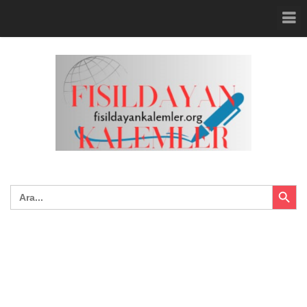
Search Button
Search
for: