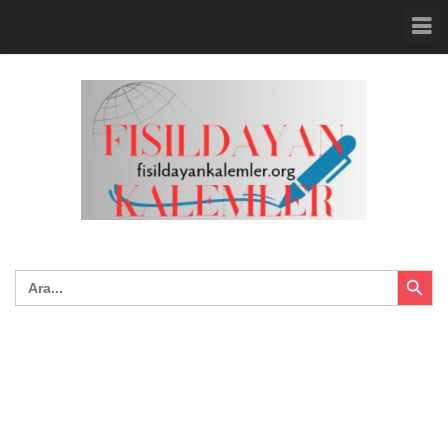
Search Button
Search
for: