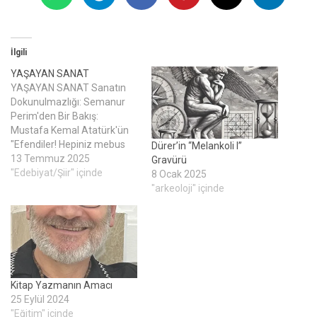
İlgili
YAŞAYAN SANAT
YAŞAYAN SANAT Sanatın
Dokunulmazlığı: Semanur
Perim'den Bir Bakış:
Mustafa Kemal Atatürk'ün
"Efendiler! Hepiniz mebus
Dürer’in “Melankoli I”
olabilirsiniz, vekil
13 Temmuz 2025
Gravürü
olabilirsiniz; hatta
"Edebiyat/Şiir" içinde
8 Ocak 2025
reisicumhur olabilirsiniz.
"arkeoloji" içinde
Fakat bir sanatkâr
olamazsınız..." sözü, sanatın
ve sanatkârın toplumdaki
eşsiz konumunu çarpıcı bir
şekilde ifade eder. Bu derin
sözün ışığında,
Kitap Yazmanın Amacı
akademisyen yazar
25 Eylül 2024
Semanur Perim'in
"Eğitim" içinde
kaleminden eser ve telif