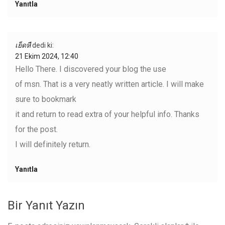
Yanıtla
เย็ดหื
dedi ki:
21 Ekim 2024, 12:40
Hello There. I discovered your blog the use
of msn. That is a very neatly written article. I will make
sure to bookmark
it and return to read extra of your helpful info. Thanks
for the post.
I will definitely return.
Yanıtla
Bir Yanıt Yazın