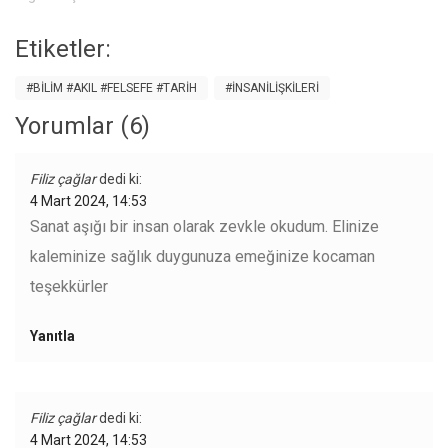
hakkı kavramlarına…
Etiketler:
#BILIM #AKIL #FELSEFE #TARIH
#INSANILIŞKILERI
Yorumlar (6)
Filiz çağlar
dedi ki:
4 Mart 2024, 14:53
Sanat aşığı bir insan olarak zevkle okudum. Elinize
kaleminize sağlık duygunuza emeğinize kocaman
teşekkürler
Yanıtla
Filiz çağlar
dedi ki:
4 Mart 2024, 14:53