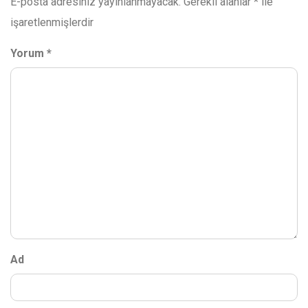
E-posta adresiniz yayınlanmayacak.
Gerekli alanlar
*
ile
işaretlenmişlerdir
Yorum
*
Ad