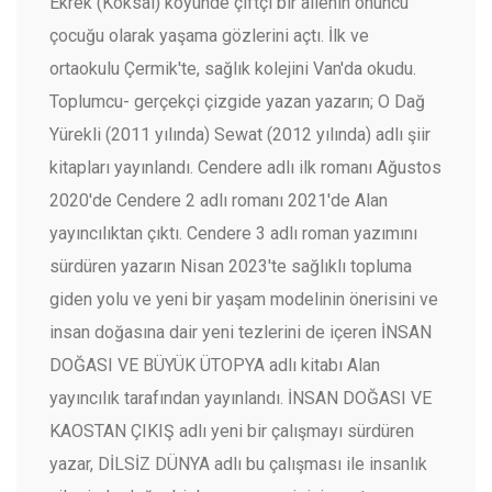
Ekrek (Köksal) köyünde çiftçi bir ailenin onuncu
çocuğu olarak yaşama gözlerini açtı. İlk ve
ortaokulu Çermik'te, sağlık kolejini Van'da okudu.
Toplumcu- gerçekçi çizgide yazan yazarın; O Dağ
Yürekli (2011 yılında) Sewat (2012 yılında) adlı şiir
kitapları yayınlandı. Cendere adlı ilk romanı Ağustos
2020'de Cendere 2 adlı romanı 2021'de Alan
yayıncılıktan çıktı. Cendere 3 adlı roman yazımını
sürdüren yazarın Nisan 2023'te sağlıklı topluma
giden yolu ve yeni bir yaşam modelinin önerisini ve
insan doğasına dair yeni tezlerini de içeren İNSAN
DOĞASI VE BÜYÜK ÜTOPYA adlı kitabı Alan
yayıncılık tarafından yayınlandı. İNSAN DOĞASI VE
KAOSTAN ÇIKIŞ adlı yeni bir çalışmayı sürdüren
yazar, DİLSİZ DÜNYA adlı bu çalışması ile insanlık