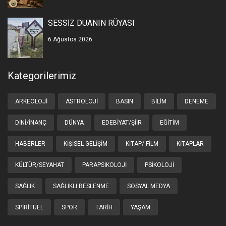
SESSİZ DUANIN RÜYASI
6 Ağustos 2026
Kategorilerimiz
ARKEOLOJI
ASTROLOJI
BASIN
BILIM
DENEME
DINI/İNANÇ
DÜNYA
EDEBIYAT/ŞIIR
EĞITIM
HABERLER
KIŞISEL GELIŞIM
KITAP/ FILM
KITAPLAR
KÜLTÜR/SEYAHAT
PARAPSIKOLOJI
PSIKOLOJI
SAĞLIK
SAĞLIKLI BESLENME
SOSYAL MEDYA
SPIRITÜEL
SPOR
TARIH
YAŞAM