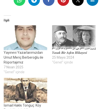
İlgili
Yayınevi Yazarlarımızdan
𝒀𝒂𝒔𝒂𝒌 𝑩𝒊𝒓 𝑨𝒔̧𝒌ı𝒏 𝑯𝒊𝒌𝒂𝒚𝒆𝒔𝒊
Umut Meriç Berberoğlu ile
25 Mayıs 2024
Röportajımız
"Genel" içinde
7 Nisan 2025
"Genel" içinde
İsmail Hakkı Tonguç: Köy