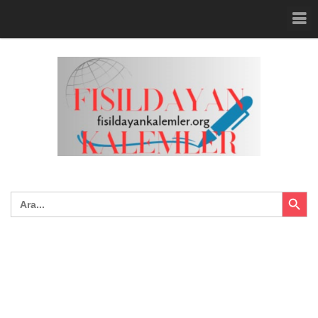
Search Button
Search
for: