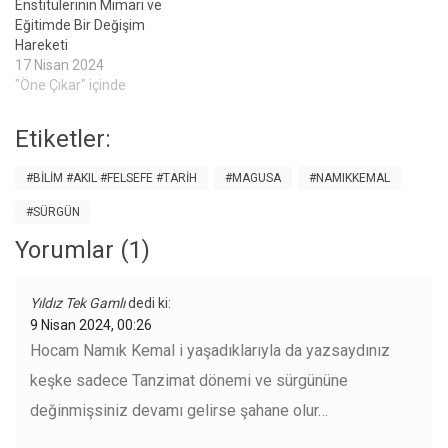
Enstitülerinin Mimarı ve
Eğitimde Bir Değişim
Hareketi
17 Nisan 2024
"Öne Çıkar" içinde
Etiketler:
#BILIM #AKIL #FELSEFE #TARIH
#MAGUSA
#NAMIKKEMAL
#SÜRGÜN
Yorumlar (1)
Yıldız Tek Gamlı
dedi ki:
9 Nisan 2024, 00:26
Hocam Namık Kemal i yaşadıklarıyla da yazsaydınız
keşke sadece Tanzimat dönemi ve sürgününe
değinmişsiniz devamı gelirse şahane olur…