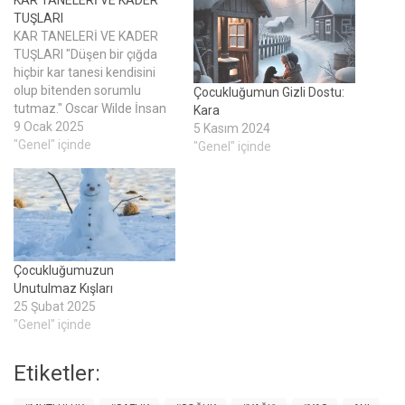
KAR TANELERİ VE KADER
TUŞLARI
KAR TANELERİ VE KADER
TUŞLARI "Düşen bir çığda
hiçbir kar tanesi kendisini
olup bitenden sorumlu
Çocukluğumun Gizli Dostu:
tutmaz." Oscar Wilde İnsan
Kara
hayatı o kadar inişli çıkıntılı,
9 Ocak 2025
5 Kasım 2024
sakin ve dalgalı bir deniz ki
"Genel" içinde
"Genel" içinde
kendinizi hayatın baş
kahramanı gibi bir anda
maceralara sürüklenirken
bulabilirsiniz. İsteseniz de
istemeseniz de. Sakin bir
hayat özlemi çekerken hiç…
Çocukluğumuzun
Unutulmaz Kışları
25 Şubat 2025
"Genel" içinde
Etiketler: