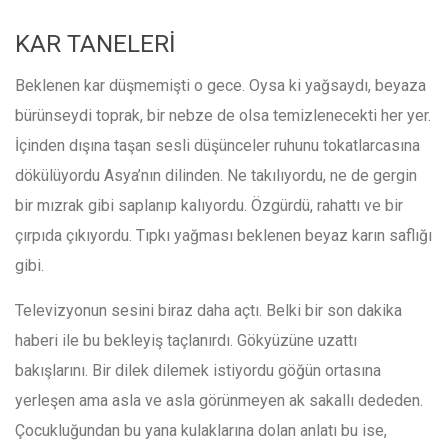
KAR TANELERİ
Beklenen kar düşmemişti o gece. Oysa ki yağsaydı, beyaza
bürünseydi toprak, bir nebze de olsa temizlenecekti her yer.
İçinden dışına taşan sesli düşünceler ruhunu tokatlarcasına
dökülüyordu Asya’nın dilinden. Ne takılıyordu, ne de gergin
bir mızrak gibi saplanıp kalıyordu. Özgürdü, rahattı ve bir
çırpıda çıkıyordu. Tıpkı yağması beklenen beyaz karın saflığı
gibi.
Televizyonun sesini biraz daha açtı. Belki bir son dakika
haberi ile bu bekleyiş taçlanırdı. Gökyüzüne uzattı
bakışlarını. Bir dilek dilemek istiyordu göğün ortasına
yerleşen ama asla ve asla görünmeyen ak sakallı dededen.
Çocukluğundan bu yana kulaklarına dolan anlatı bu ise,