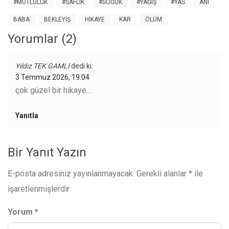
#MUTLULUK
#SAFLIK
#SOĞUK
#YAĞIŞ
#YAS
ANI
BABA
BEKLEYIŞ
HIKAYE
KAR
ÖLÜM
Yorumlar (2)
Yıldız TEK GAMLI
dedi ki:
3 Temmuz 2026, 19:04
çok güzel bir hikaye…
Yanıtla
Bir Yanıt Yazın
E-posta adresiniz yayınlanmayacak.
Gerekli alanlar
*
ile
işaretlenmişlerdir
Yorum
*