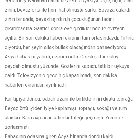
Yerlerde yuvarlanan halini seyretti doyasıya. Uçuş uçuş olan
zihni, beyaz örtü ile hem hal olmuştu sanki. Beyaza çalardı
zihin bir anda, beyazlaşırdı ruh çocukluğunun tadını
çıkarırcasına. Saatler sonra eve girdiklerinde televizyon
açıktı. Bir son dakika haberi ekranın tam ortasındaydı. Fırtına
diyordu, her şeyin allak bullak olacağından bahsediyordu.
Asya babasını yatırdı, üzerini örttü. Çocukça bir gülüş
peydah olmuştu yüzünde. Gözlerini kapadı, tatlı bir uykuya
daldı. Televizyon o gece hiç kapatılmadı, son dakika
haberleri ekrandan ayrılmadı.
Kar tipiye döndü, sabah ezanı ile birlikte iri iri düştü toprağa.
Beyaz örtü iyiden iyiye kaplamıştı toprağı, sokağı ve tüm
alanları. Kara saplanan adımlar bileği geçmişti. Yürümek
zorlaşmıştı.
Babasının odasına giren Asya bir anda dondu kaldı.