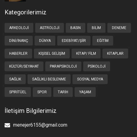
Kategorilerimiz
ARKEOLOJI
ASTROLOJI
BASIN
BILIM
DENEME
DINI/İNANÇ
DÜNYA
EDEBIYAT/ŞIIR
EĞITIM
HABERLER
KIŞISEL GELIŞIM
KITAP/ FILM
KITAPLAR
KÜLTÜR/SEYAHAT
PARAPSIKOLOJI
PSIKOLOJI
SAĞLIK
SAĞLIKLI BESLENME
SOSYAL MEDYA
SPIRITÜEL
SPOR
TARIH
YAŞAM
İletişim Bilgilerimiz
menejer6155@gmail.com