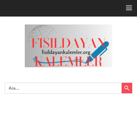
Search Button
Search
for: