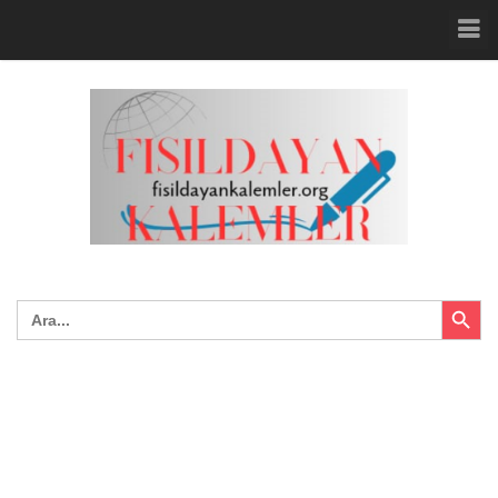
Search Button
Search
for: