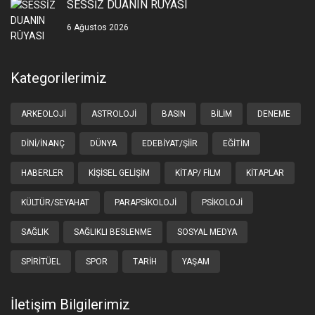
SESSİZ DUANIN RÜYASI
6 Ağustos 2026
Kategorilerimiz
ARKEOLOJI
ASTROLOJI
BASIN
BILIM
DENEME
DINI/İNANÇ
DÜNYA
EDEBIYAT/ŞIIR
EĞITIM
HABERLER
KIŞISEL GELIŞIM
KITAP/ FILM
KITAPLAR
KÜLTÜR/SEYAHAT
PARAPSIKOLOJI
PSIKOLOJI
SAĞLIK
SAĞLIKLI BESLENME
SOSYAL MEDYA
SPIRITÜEL
SPOR
TARIH
YAŞAM
İletişim Bilgilerimiz