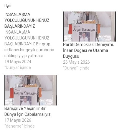
İlgili
İNSANLAŞMA
YOLCULUĞUNUN HENÜZ
BAŞLARINDAYIZ
İNSANLAŞMA
YOLCULUĞUNUN HENÜZ
BAŞLARINDAYIZ Bir grup
Partili Demokrasi Deneyimi,
sırtlanın bir geyik gurubuna
İnsan Doğası ve Utanma
saldırıp yiyip yutması
Duygusu
arasında özde bir fark
19 Mayıs 2024
26 Mayıs 2026
yoktur. Hammurabi
"Dünya" içinde
"Dünya" içinde
kanunlarından önce de
adalet yoktu. Orman
yasaları vardı. Güçlü olan
haklıydı. Güçlüye her şey
revaydı. Halen de dünyada
geçerli olan ana yasa orman
Barışçıl ve Yaşanılır Bir
yasasıdır. Adalet nasıl bir
Dünya İçin Çabalamalıyız.
şey ! Hammurabi kanunları…
17 Mayıs 2026
"deneme" içinde