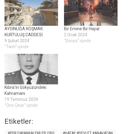
AYDINLIĞA KOŞMAK:
Bir Emine Bir Hayal
KURTULUŞ CADDESİ
2 Ocak 2024
9 Şubat 2024
"Dünya" içinde
"Tarih" içinde
Kıbrıs’ın Gökyüzündeki
Kahramanı
19 Temmuz 2024
"Öne Çıkar" içinde
Etiketler:
#FISILDAYANKALEMLER.ORG
#HATAY #DEVLET #ANAVATAN