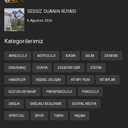
SESSİZ DUANIN RÜYASI
6 Ağustos 2026
Kategorilerimiz
ARKEOLOJI
ASTROLOJI
BASIN
BILIM
DENEME
DINI/İNANÇ
DÜNYA
EDEBIYAT/ŞIIR
EĞITIM
HABERLER
KIŞISEL GELIŞIM
KITAP/ FILM
KITAPLAR
KÜLTÜR/SEYAHAT
PARAPSIKOLOJI
PSIKOLOJI
SAĞLIK
SAĞLIKLI BESLENME
SOSYAL MEDYA
SPIRITÜEL
SPOR
TARIH
YAŞAM