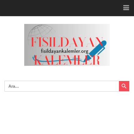
Search Button
Search
for: