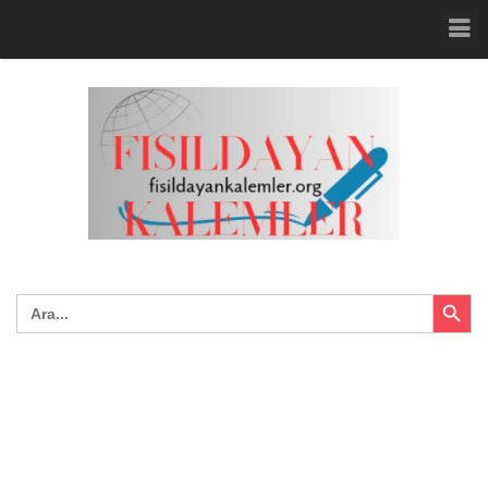
Search Button
Search
for: