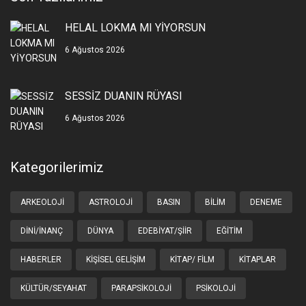
HELAL LOKMA MI YİYORSUN
6 Ağustos 2026
SESSİZ DUANIN RÜYASI
6 Ağustos 2026
Kategorilerimiz
ARKEOLOJI
ASTROLOJI
BASIN
BILIM
DENEME
DINI/İNANÇ
DÜNYA
EDEBIYAT/ŞIIR
EĞITIM
HABERLER
KIŞISEL GELIŞIM
KITAP/ FILM
KITAPLAR
KÜLTÜR/SEYAHAT
PARAPSIKOLOJI
PSIKOLOJI