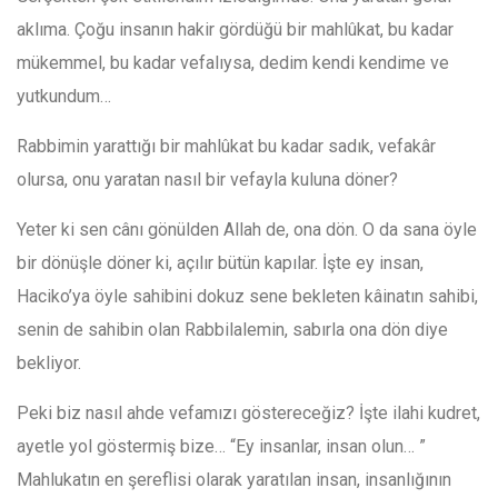
aklıma. Çoğu insanın hakir gördüğü bir mahlûkat, bu kadar
mükemmel, bu kadar vefalıysa, dedim kendi kendime ve
yutkundum…
Rabbimin yarattığı bir mahlûkat bu kadar sadık, vefakâr
olursa, onu yaratan nasıl bir vefayla kuluna döner?
Yeter ki sen cânı gönülden Allah de, ona dön. O da sana öyle
bir dönüşle döner ki, açılır bütün kapılar. İşte ey insan,
Haciko’ya öyle sahibini dokuz sene bekleten kâinatın sahibi,
senin de sahibin olan Rabbilalemin, sabırla ona dön diye
bekliyor.
Peki biz nasıl ahde vefamızı göstereceğiz? İşte ilahi kudret,
ayetle yol göstermiş bize… “Ey insanlar, insan olun… ”
Mahlukatın en şereflisi olarak yaratılan insan, insanlığının