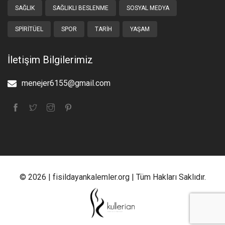
SAĞLIK
SAĞLIKLI BESLENME
SOSYAL MEDYA
SPIRITÜEL
SPOR
TARIH
YAŞAM
İletişim Bilgilerimiz
menejer6155@gmail.com
© 2026 | fisildayankalemler.org | Tüm Hakları Saklıdır.