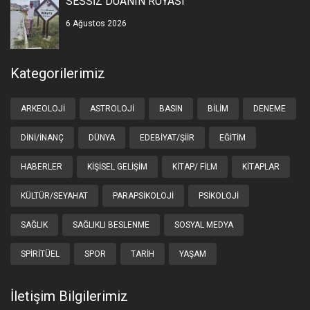
SESSİZ DUANIN RÜYASI
6 Ağustos 2026
Kategorilerimiz
ARKEOLOJI
ASTROLOJI
BASIN
BILIM
DENEME
DINI/İNANÇ
DÜNYA
EDEBIYAT/ŞIIR
EĞITIM
HABERLER
KIŞISEL GELIŞIM
KITAP/ FILM
KITAPLAR
KÜLTÜR/SEYAHAT
PARAPSIKOLOJI
PSIKOLOJI
SAĞLIK
SAĞLIKLI BESLENME
SOSYAL MEDYA
SPIRITÜEL
SPOR
TARIH
YAŞAM
İletişim Bilgilerimiz