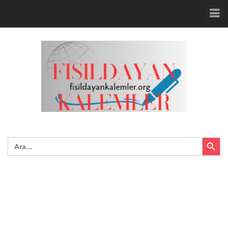
Search Button
Search
for: