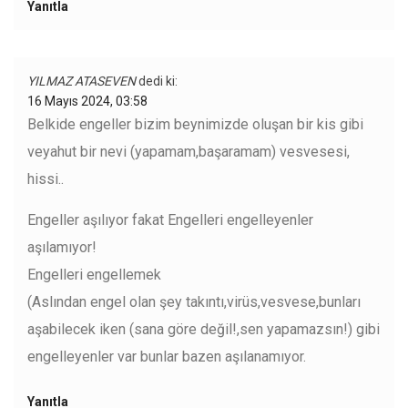
Yanıtla
YILMAZ ATASEVEN
dedi ki:
16 Mayıs 2024, 03:58
Belkide engeller bizim beynimizde oluşan bir kis gibi
veyahut bir nevi (yapamam,başaramam) vesvesesi,
hissi..
Engeller aşılıyor fakat Engelleri engelleyenler
aşılamıyor!
Engelleri engellemek
(Aslından engel olan şey takıntı,virüs,vesvese,bunları
aşabilecek iken (sana göre değil!,sen yapamazsın!) gibi
engelleyenler var bunlar bazen aşılanamıyor.
Yanıtla