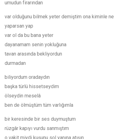
umudun firarından
var olduğunu bilmek yeter demiştim ona kiminle ne
yaparsan yap
var ol da bu bana yeter
dayanamam senin yokluğuna
tavan arasında bekliyordun
durmadan
biliyordum oradaydın
başka türlü hissetseydim
ölseydin meselâ
ben de ölmüştüm tüm varlığımla
bir keresinde bir ses duymuştum
rüzgâr kapıyı vurdu sanmıştım
o vakit miydi kuşunu sol yanına atışın