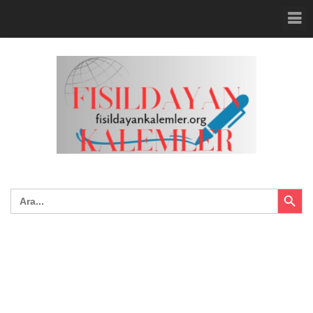
Search Button
Search
for: