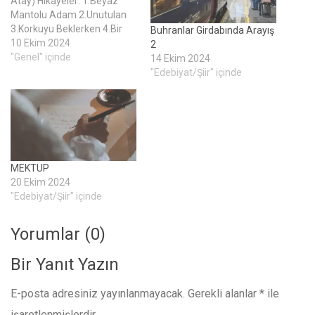
Atay) Hikâyeler: 1.Beyaz
Mantolu Adam 2.Unutulan
3.Korkuyu Beklerken 4.Bir
Buhranlar Girdabında Arayış
Mektup 5.Ne Evet Ne Hayır
10 Ekim 2024
2
6.Tahta At 7.Babama
"Genel" içinde
14 Ekim 2024
Mektup 8.Demiryolu
"Edebiyat/Şiir" içinde
Hikâyecileri - Bir Rüya
1987’de yazılan önsöz,
kitabı gerçekten okunur
kılacak şekilde güzel kaleme
alınmış. Satırlarda kelâm
nefeslenmiş.
MEKTUP
“Tutunamayanlar”
20 Ekim 2024
romanındaki Selim Işık ve
"Edebiyat/Şiir" içinde
“Oyunlarla Yaşayanlar”…
Yorumlar (0)
Bir Yanıt Yazın
E-posta adresiniz yayınlanmayacak.
Gerekli alanlar
*
ile
işaretlenmişlerdir