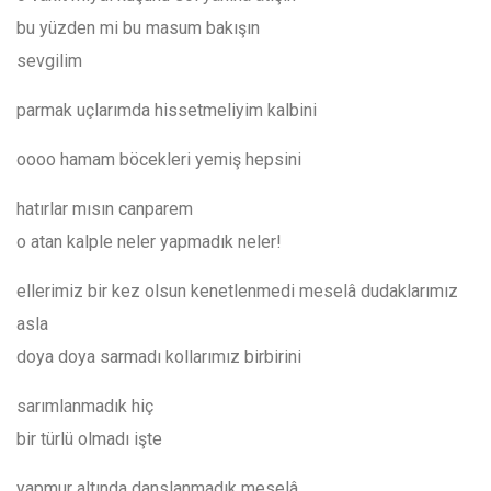
bu yüzden mi bu masum bakışın
sevgilim
parmak uçlarımda hissetmeliyim kalbini
oooo hamam böcekleri yemiş hepsini
hatırlar mısın canparem
o atan kalple neler yapmadık neler!
ellerimiz bir kez olsun kenetlenmedi meselâ dudaklarımız
asla
doya doya sarmadı kollarımız birbirini
sarımlanmadık hiç
bir türlü olmadı işte
yapmur altında danslanmadık meselâ