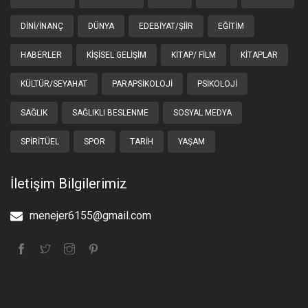
DINI/İNANÇ
DÜNYA
EDEBIYAT/ŞIIR
EĞITIM
HABERLER
KIŞISEL GELIŞIM
KITAP/ FILM
KITAPLAR
KÜLTÜR/SEYAHAT
PARAPSIKOLOJI
PSIKOLOJI
SAĞLIK
SAĞLIKLI BESLENME
SOSYAL MEDYA
SPIRITÜEL
SPOR
TARIH
YAŞAM
İletişim Bilgilerimiz
menejer6155@gmail.com