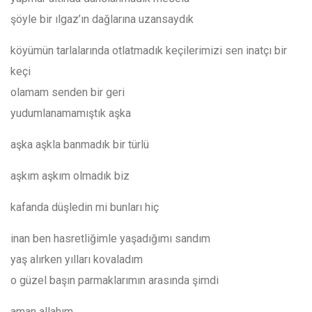
şöyle bir ılgaz’ın dağlarına uzansaydık
köyümün tarlalarında otlatmadık keçilerimizi sen inatçı bir
keçi
olamam senden bir geri
yudumlanamamıştık aşka
aşka aşkla banmadık bir türlü
aşkım aşkım olmadık biz
kafanda düşledin mi bunları hiç
inan ben hasretliğimle yaşadığımı sandım
yaş alırken yılları kovaladım
o güzel başın parmaklarımın arasında şimdi
aman allahım