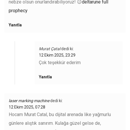
nebze olsun onurlandırabiliyoruz! 😉
deltarune full
prophecy
Yanıtla
Murat Çatal
dedi ki:
12 Ekim 2025, 23:29
Çok teşekkür ederim
Yanıtla
laser marking machine
dedi ki:
12 Ekim 2025, 07:28
Hocam Murat Catal, bu dijital arenada like yağmurlu
günlere alıştık sanırım. Kulağa güzel gelse de,