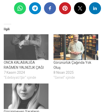
İlgili
ONCA KALABALIĞA
Görünürlük Çağında Yok
RAĞMEN YALNIZLIK ÇAĞI
Oluş
7 Kasım 2024
8 Nisan 2025
"Edebiyat/Şiir" içinde
"Genel" içinde
Görünmeyen Yaraların