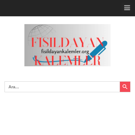
Search Button
Search
for: