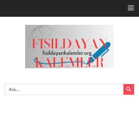
Search Button
Search
for: