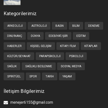
Kategorilerimiz
ARKEOLOJI
ASTROLOJI
BASIN
BILIM
DENEME
DINI/İNANÇ
DÜNYA
EDEBIYAT/ŞIIR
EĞITIM
HABERLER
KIŞISEL GELIŞIM
KITAP/ FILM
KITAPLAR
KÜLTÜR/SEYAHAT
PARAPSIKOLOJI
PSIKOLOJI
SAĞLIK
SAĞLIKLI BESLENME
SOSYAL MEDYA
SPIRITÜEL
SPOR
TARIH
YAŞAM
İletişim Bilgilerimiz
menejer6155@gmail.com