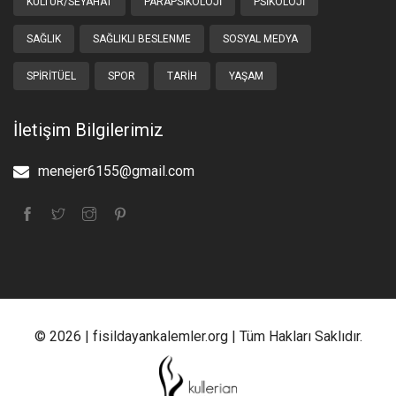
KÜLTÜR/SEYAHAT
PARAPSIKOLOJI
PSIKOLOJI
SAĞLIK
SAĞLIKLI BESLENME
SOSYAL MEDYA
SPIRITÜEL
SPOR
TARIH
YAŞAM
İletişim Bilgilerimiz
menejer6155@gmail.com
© 2026 | fisildayankalemler.org | Tüm Hakları Saklıdır.