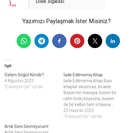
Dilek sigarası
Yazımızı Paylaşmak İster Misiniz?
İlgili
Özlem Söğüt Kimdir?
İade Edilmemiş Kitap
4 Ağustos 2025
İade Edilmemiş Kitap Bazı
"Edebiyat/Şiir" içinde
kitaplar okunmaz, bırakılır.
Bazen bir masaya, bazen bir
rafın tozlu köşesine, bazen
de bir kalbin tam ortasına…
Ama en çok da, fark
25 Haziran 2025
edilmeden geçilir bazı
"Edebiyat/Şiir" içinde
kitapların içinden — tıpkı bazı
Artık Seni Sevmiyorum!
insanların içinden geçer gibi.
Artık Seni Sevmiyorum!