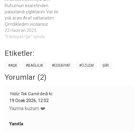
O kitabı ona verdiğimde, bu
Ruhumun esaretinden
kadar büyüyeceğini
palazlandı çığlıklarım Var ile
bilmiyordum. Bir armağan
yok arası Araf saltanatım
değildi, daha…
Çimdikledim vicdansız
yürekleri İntikam almaktı
23 Haziran 2025
maksadım Yüreğimde
"Edebiyat/Şiir" içinde
hançerlerin dururken Taşlar
fırlattım fezaya her sabah
Etiketler:
erken Sen ne hoş Ne boş Ne
garip Bir yaratık Ben ne hoş
#AŞK
#BAĞLILIK
#EDEBIYAT
#ÖZLEM
ŞIIR
Ne boş Ne garip Bir yaratık
Bittikçe sevmekten ittik
Yorumlar (2)
h’eceleri…
Yıldız Tek Gamlı
dedi ki:
19 Ocak 2026, 12:02
Yazma kuzum ❤️
Yanıtla