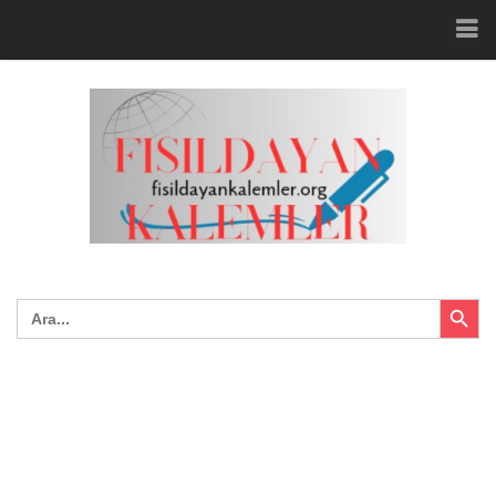
Search Button
Search
for: