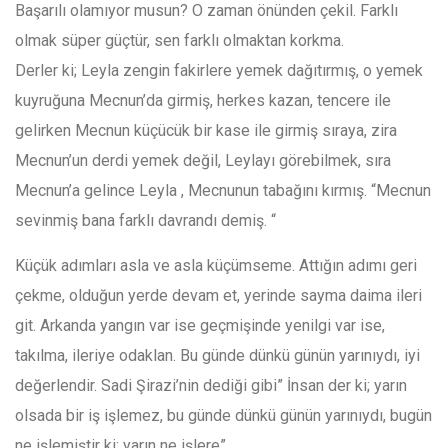
Başarılı olamıyor musun? O zaman önünden çekil. Farklı
olmak süper güçtür, sen farklı olmaktan korkma.
Derler ki; Leyla zengin fakirlere yemek dağıtırmış, o yemek
kuyruğuna Mecnun’da girmiş, herkes kazan, tencere ile
gelirken Mecnun küçücük bir kase ile girmiş sıraya, zira
Mecnun’un derdi yemek değil, Leylayı görebilmek, sıra
Mecnun’a gelince Leyla , Mecnunun tabağını kırmış. “Mecnun
sevinmiş bana farklı davrandı demiş. “
Küçük adımları asla ve asla küçümseme. Attığın adımı geri
çekme, olduğun yerde devam et, yerinde sayma daima ileri
git. Arkanda yangın var ise geçmişinde yenilgi var ise,
takılma, ileriye odaklan. Bu günde dünkü günün yarınıydı, iyi
değerlendir. Sadi Şirazi’nin dediği gibi” İnsan der ki; yarın
olsada bir iş işlemez, bu günde dünkü günün yarınıydı, bugün
ne işlemiştir ki; yarın ne işlere”