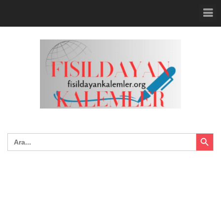
Search Button
Search
for: