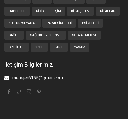
HABERLER
KIŞISEL GELIŞIM
KITAP/ FILM
KITAPLAR
KÜLTÜR/SEYAHAT
PARAPSIKOLOJI
PSIKOLOJI
SAĞLIK
SAĞLIKLI BESLENME
SOSYAL MEDYA
SPIRITÜEL
SPOR
TARIH
YAŞAM
İletişim Bilgilerimiz
menejer6155@gmail.com