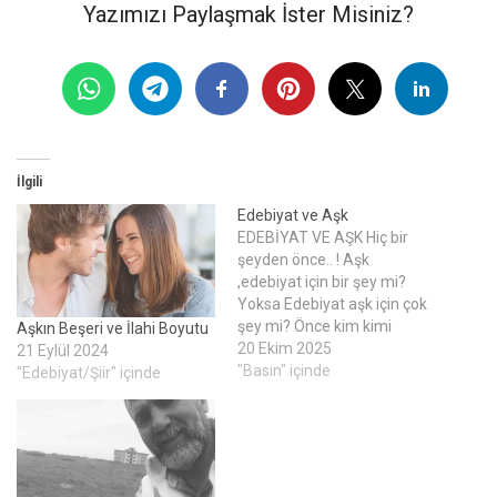
Yazımızı Paylaşmak İster Misiniz?
İlgili
Edebiyat ve Aşk
EDEBİYAT VE AŞK Hiç bir
şeyden önce.. ! Aşk
,edebiyat için bir şey mi?
Yoksa Edebiyat aşk için çok
şey mi? Önce kim kimi
Aşkın Beşeri ve İlahi Boyutu
sevdi? İtiraflar hangi
20 Ekim 2025
21 Eylül 2024
cümlelerden hangisinden
"Basın" içinde
"Edebiyat/Şiir" içinde
çıktı ? Vahşetin çağrısını
üslenen aşk, soyduğu
bedenleri, edebiyatın o itaat
tanımayan cümleleriyle
giydiriyor… Meydan onu