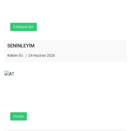
Edebiyat/Şiir
SENİNLEYİM
Rahim Öz
24 Haziran 2026
Dünya