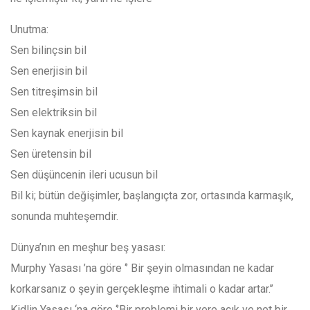
Unutma:
Sen bilinçsin bil
Sen enerjisin bil
Sen titreşimsin bil
Sen elektriksin bil
Sen kaynak enerjisin bil
Sen üretensin bil
Sen düşüncenin ileri ucusun bil
Bil ki; bütün değişimler, başlangıçta zor, ortasında karmaşık,
sonunda muhteşemdir.
Dünya’nın en meşhur beş yasası:
Murphy Yasası ’na göre ‘’ Bir şeyin olmasından ne kadar
korkarsanız o şeyin gerçekleşme ihtimali o kadar artar.’’
Kidlin Yasası ‘na göre ‘’Bir problemi bir yere açık ve net bir