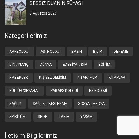
SESSİZ DUANIN RÜYASI
6 Ağustos 2026
Kategorilerimiz
ARKEOLOJI
ASTROLOJI
BASIN
BILIM
DENEME
DINI/İNANÇ
DÜNYA
EDEBIYAT/ŞIIR
EĞITIM
HABERLER
KIŞISEL GELIŞIM
KITAP/ FILM
KITAPLAR
KÜLTÜR/SEYAHAT
PARAPSIKOLOJI
PSIKOLOJI
SAĞLIK
SAĞLIKLI BESLENME
SOSYAL MEDYA
SPIRITÜEL
SPOR
TARIH
YAŞAM
İletişim Bilgilerimiz