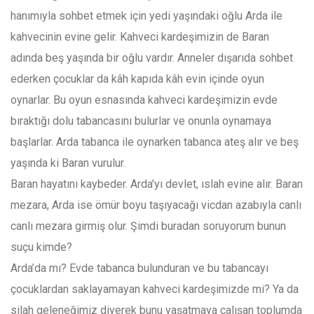
hanımıyla sohbet etmek için yedi yaşındaki oğlu Arda ile
kahvecinin evine gelir. Kahveci kardeşimizin de Baran
adında beş yaşında bir oğlu vardır. Anneler dışarıda sohbet
ederken çocuklar da kâh kapıda kâh evin içinde oyun
oynarlar. Bu oyun esnasında kahveci kardeşimizin evde
bıraktığı dolu tabancasını bulurlar ve onunla oynamaya
başlarlar. Arda tabanca ile oynarken tabanca ateş alır ve beş
yaşında ki Baran vurulur.
Baran hayatını kaybeder. Arda’yı devlet, ıslah evine alır. Baran
mezara, Arda ise ömür boyu taşıyacağı vicdan azabıyla canlı
canlı mezara girmiş olur. Şimdi buradan soruyorum bunun
suçu kimde?
Arda’da mı? Evde tabanca bulunduran ve bu tabancayı
çocuklardan saklayamayan kahveci kardeşimizde mi? Ya da
silah geleneğimiz diyerek bunu yaşatmaya çalışan toplumda