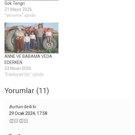
Gök Tengri­
21 Mayıs 2026
"deneme" içinde
ANNE VE BABAMA VEDA
EDERKEN
23 Nisan 2026
"Edebiyat/Şiir" içinde
Yorumlar (11)
Burhan
dedi ki:
29 Ocak 2024, 17:58
👏🏻👏🏻