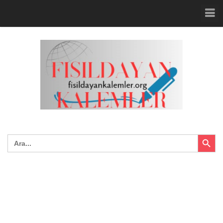
Search Button
Search
for: