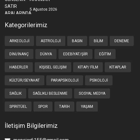
5 Ağustos 2026
Kategorilerimiz
ARKEOLOJI
ASTROLOJI
BASIN
BILIM
DENEME
DINI/İNANÇ
DÜNYA
EDEBIYAT/ŞIIR
EĞITIM
HABERLER
KIŞISEL GELIŞIM
KITAP/ FILM
KITAPLAR
KÜLTÜR/SEYAHAT
PARAPSIKOLOJI
PSIKOLOJI
SAĞLIK
SAĞLIKLI BESLENME
SOSYAL MEDYA
SPIRITÜEL
SPOR
TARIH
YAŞAM
İletişim Bilgilerimiz