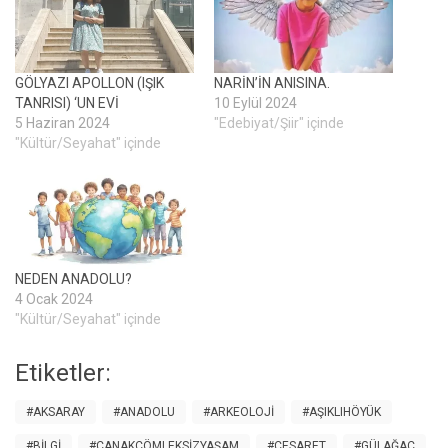
GÖLYAZI APOLLON (IŞIK
NARİN’İN ANISINA.
TANRISI) ‘UN EVİ
10 Eylül 2024
5 Haziran 2024
"Edebiyat/Şiir" içinde
"Kültür/Seyahat" içinde
NEDEN ANADOLU?
4 Ocak 2024
"Kültür/Seyahat" içinde
Etiketler:
#AKSARAY
#ANADOLU
#ARKEOLOJI
#AŞIKLIHÖYÜK
#BILGI
#ÇANAKÇÖMLEKSIZYAŞAM
#CESARET
#GÜLAĞAÇ