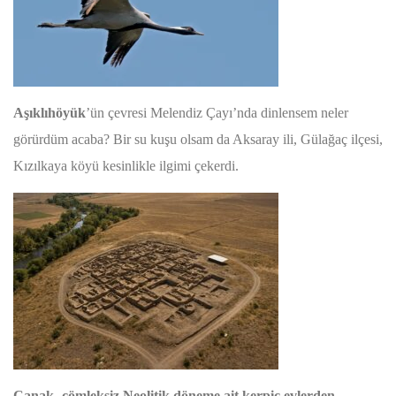
Aşıklıhöyük
’ün çevresi Melendiz Çayı’nda dinlensem neler
görürdüm acaba? Bir su kuşu olsam da Aksaray ili, Gülağaç ilçesi,
Kızılkaya köyü kesinlikle ilgimi çekerdi.
Çanak- çömleksiz Neolitik döneme ait kerpiç evlerden,