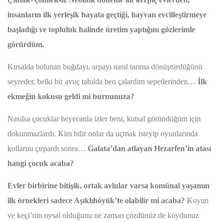
insanların ilk yerleşik hayata geçtiği, hayvan evcilleştirmeye
başladığı ve topluluk halinde üretim yaptığını gözlerimle
görürdüm.
Kırsalda bulunan buğdayı, arpayı nasıl tarıma dönüştürdüğünü
seyreder, belki bir avuç tahılda ben çalardım sepetlerinden…
İlk
ekmeğin kokusu geldi mi burnunuza?
Nasılsa çocuklar heyecanla izler beni, kutsal göründüğüm için
dokunmazlardı. Kim bilir onlar da uçmak isteyip oyunlarında
kollarını çırpardı sonra…
Galata’dan atlayan Hezarfen’in atası
hangi çocuk acaba?
Evler birbirine bitişik, ortak avlular varsa komünal yaşamın
ilk örnekleri sadece Aşıklıhöyük’te olabilir mi acaba?
Koyun
ve keçi’nin uysal olduğunu ne zaman çözdünüz de koydunuz