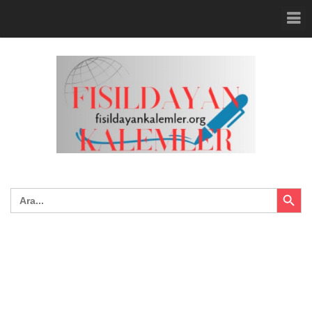
Search Button
Search
for: