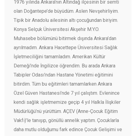
1976 yılında Ankara’nın Altındağ ilçesinin bir semti
olan Doğantepe’de büyüdüm. Aslen Nevşehirliyim.
Tipik bir Anadolu ailesinin altı çocuğundan biriyim.
Konya Selçuk Üniversitesi Akşehir M.Y.O.
Muhasebe bölümünü bitirmek dışında Ankara’dan
ayrılmadım. Ankara Hacettepe Üniversitesi Sağlık
İşletmeciliğini tamamladım. Amerikan Kültür
Derneği’nde İngilizce öğrendim. Bu arada Ankara
Tabipler Odası’ndan Hastane Yönetimi eğitimini
bitirdim. Tüm bu eğitimleri tamamlarken Ankara
Özel Güven Hastanesi’nde 7 yıl çalıştım. Evlenince
kendi sağlık işletmemize geçip 4 yıl Halkla İlişkiler
Müdürlüğü’nü yürüttüm. AÇEV (Anne-Çocuk Eğitim
Vakfı)’le tanışıp, gönüllü annelik yaptım. Çocuklarla
daha mutlu olduğumu fark edince Çocuk Gelişimi ve