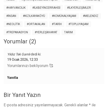
#HAYVANCILIK
#ILKBEYINCERRAHISI
#ILKYERLEŞIMLER
#İNSAN
#KIZILKAYAKÖYÜ
#KOMÜNALYAŞAM
#MELENDIZ
#NEOLITIK
#ORTAKALAN
#TARIH
#TOPLUYAŞAM
#TREPANASYON
#YERLEŞIKHAYAT
TARIM
Yorumlar (2)
Yıldız Tek Gamlı
dedi ki:
19 Ocak 2026, 12:33
Yorumlarınızı bekliyorum 🥰
Yanıtla
Bir Yanıt Yazın
E-posta adresiniz yayınlanmayacak.
Gerekli alanlar
*
ile