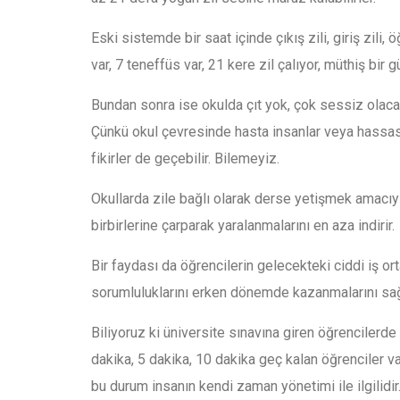
Eski sistemde bir saat içinde çıkış zili, giriş zili
var, 7 teneffüs var, 21 kere zil çalıyor, müthiş bir gü
Bundan sonra ise okulda çıt yok, çok sessiz olacak
Çünkü okul çevresinde hasta insanlar veya hassas i
fikirler de geçebilir. Bilemeyiz.
Okullarda zile bağlı olarak derse yetişmek amacıy
birbirlerine çarparak yaralanmalarını en aza indirir.
Bir faydası da öğrencilerin gelecekteki ciddi iş o
sorumluluklarını erken dönemde kazanmalarını sağ
Biliyoruz ki üniversite sınavına giren öğrenciler
dakika, 5 dakika, 10 dakika geç kalan öğrenciler var.
bu durum insanın kendi zaman yönetimi ile ilgilidir