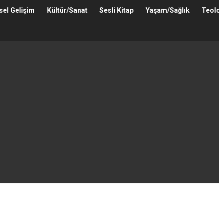
isel Gelişim
Kültür/Sanat
Sesli Kitap
Yaşam/Sağlık
Teolo