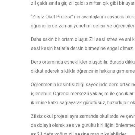
zil çaldı sınıfa gir, zil çaldı sınıftan çık gibi bir u
“Zilsiz Okul Projesi” nin avantajlarını sayacak olu
öğrencilerde zaman yönetimi gelişir ve öğrenciler s
Daha sakin bir ortam oluşur. Zil sesi stres ve ani 
sesi kesin hatlarla dersin bitmesine engel olmaz.
Ders ortamında esneklikler oluşabilir. Burada dik
dikkat ederek sıklıkla öğrencinin hakkına girmemes
Öğrenmenin kesintisizliği sayesinde ders ortasınd
işlenebilir. Öğrenci merkezli yaklaşım ile çocuklar
iklimine katkı sağlayarak gürültüsüz, huzurlu bir ok
Zilsiz okul projesi aynı zamanda okullarda ve çevr
da dolaylı olarak ses ve gürültü kirliliğini önlen
az 21 defa yoğun zil sesine maruz kalabilirler.