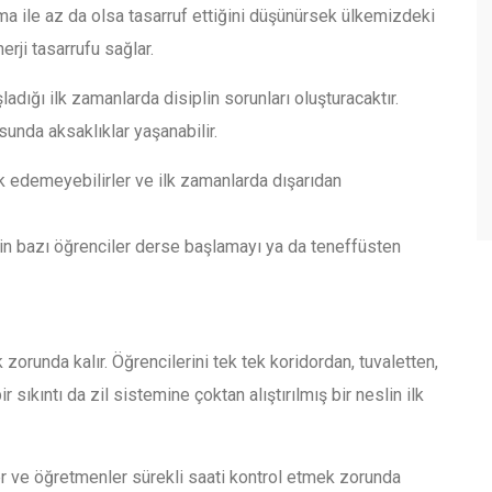
ama ile az da olsa tasarruf ettiğini düşünürsek ülkemizdeki
erji tasarrufu sağlar.
dığı ilk zamanlarda disiplin sorunları oluşturacaktır.
unda aksaklıklar yaşanabilir.
k edemeyebilirler ve ilk zamanlarda dışarıdan
çin bazı öğrenciler derse başlamayı ya da teneffüsten
orunda kalır. Öğrencilerini tek tek koridordan, tuvaletten,
 sıkıntı da zil sistemine çoktan alıştırılmış bir neslin ilk
ler ve öğretmenler sürekli saati kontrol etmek zorunda