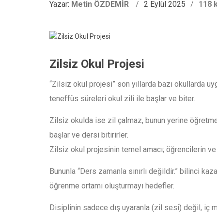
Yazar:
Metin ÖZDEMİR
2 Eylül 2025
118 
Zilsiz Okul Projesi
“Zilsiz okul projesi” son yıllarda bazı okullarda u
teneffüs süreleri okul zili ile başlar ve biter.
Zilsiz okulda ise zil çalmaz, bunun yerine öğretm
başlar ve dersi bitirirler.
Zilsiz okul projesinin temel amacı; öğrencilerin v
Bununla “Ders zamanla sınırlı değildir.” bilinci kaz
öğrenme ortamı oluşturmayı hedefler.
Disiplinin sadece dış uyaranla (zil sesi) değil, i