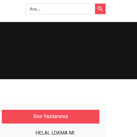
Search Button
Search
for:
Son Yazılarımız
HELAL LOKMA MI