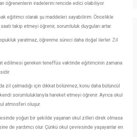
yaran öğrenenlerin iradelerini rencide edici olabiliyor.
rsak eğitimci olarak şu maddeleri sayabilirim. Öncelikle
aati takip etmeyi öğrenir, sorumluluk duyguları artar.
kopukluk yaratmaz, öğrenme süreci daha doğal ilerler. Zil
kat edilmesi gereken teneffüs vaktinde eğitimcinin zamana
idir.
a zil çalmadığı için dikkat bölünmez, konu daha bütüncül
 kendi sorumluluklarıyla hareket etmeyi öğrenir. Ayrıca okul
ul atmosferi oluşur.
esinde yoğun bir şekilde yaşanan okul zilleri direk olmasa
mesine de yardımcı olur. Çünkü okul çevresinde yaşayanlar en