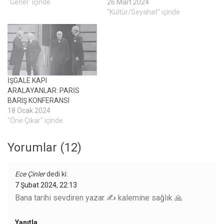
"Genel" içinde
26 Mart 2024
"Kültür/Seyahat" içinde
İŞGALE KAPI
ARALAYANLAR: PARİS
BARIŞ KONFERANSI
18 Ocak 2024
"Öne Çıkar" içinde
Yorumlar (12)
Ece Çinler
dedi ki:
7 Şubat 2024, 22:13
Bana tarihi sevdiren yazar ✍️ kalemine sağlık 🙏
Yanıtla