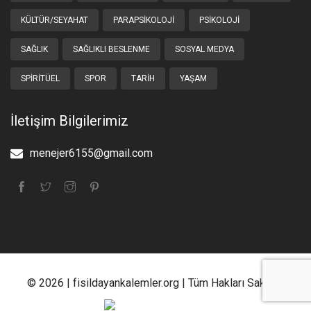
KÜLTÜR/SEYAHAT
PARAPSIKOLOJI
PSIKOLOJI
SAĞLIK
SAĞLIKLI BESLENME
SOSYAL MEDYA
SPIRITÜEL
SPOR
TARIH
YAŞAM
İletişim Bilgilerimiz
menejer6155@gmail.com
© 2026 | fisildayankalemler.org | Tüm Hakları Saklıdır.