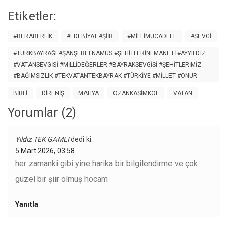
Etiketler:
#BERABERLIK
#EDEBIYAT #ŞIIR
#MILLIMÜCADELE
#SEVGI
#TÜRKBAYRAĞI #ŞANŞEREFNAMUS #ŞEHITLERINEMANETI #AYYILDIZ
#VATANSEVGISI #MILLIDEĞERLER #BAYRAKSEVGISI #ŞEHITLERIMIZ
#BAĞIMSIZLIK #TEKVATANTEKBAYRAK #TÜRKIYE #MILLET #ONUR
BIRLI
DIRENIŞ
MAHYA
OZANKASIMKOL
VATAN
Yorumlar (2)
Yıldız TEK GAMLI
dedi ki:
5 Mart 2026, 03:58
her zamanki gibi yine harika bir bilgilendirme ve çok
güzel bir şiir olmuş hocam
Yanıtla