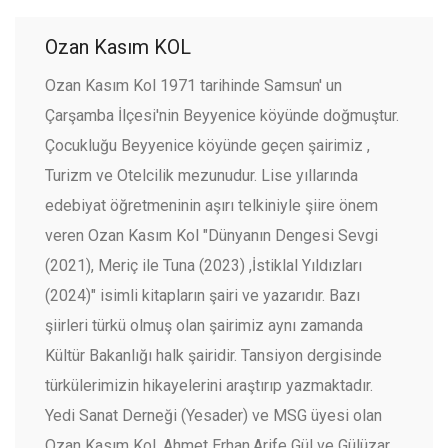
Ozan Kasım KOL
Ozan Kasım Kol 1971 tarihinde Samsun' un
Çarşamba İlçesi'nin Beyyenice köyünde doğmuştur.
Çocukluğu Beyyenice köyünde geçen şairimiz ,
Turizm ve Otelcilik mezunudur. Lise yıllarında
edebiyat öğretmeninin aşırı telkiniyle şiire önem
veren Ozan Kasım Kol "Dünyanın Dengesi Sevgi
(2021), Meriç ile Tuna (2023) ,İstiklal Yıldızları
(2024)" isimli kitapların şairi ve yazarıdır. Bazı
şiirleri türkü olmuş olan şairimiz aynı zamanda
Kültür Bakanlığı halk şairidir. Tansiyon dergisinde
türkülerimizin hikayelerini araştırıp yazmaktadır.
Yedi Sanat Derneği (Yesader) ve MSG üyesi olan
Ozan Kasım Kol ,Ahmet Erhan,Arife Gül ve Gülüzar