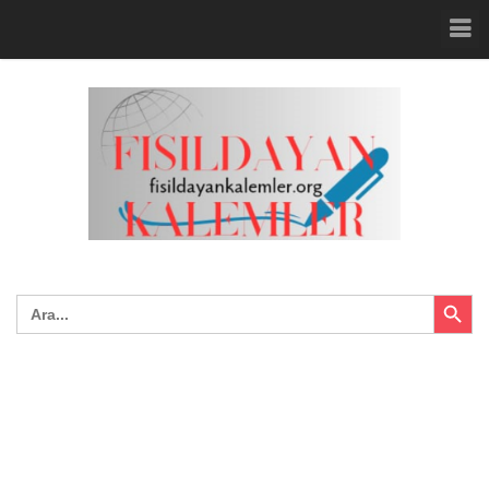
Search Button
Search
for: