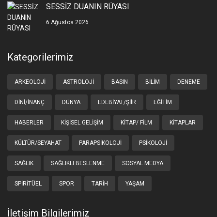
SESSİZ DUANIN RÜYASI
6 Ağustos 2026
Kategorilerimiz
ARKEOLOJI
ASTROLOJI
BASIN
BILIM
DENEME
DINI/İNANÇ
DÜNYA
EDEBIYAT/ŞIIR
EĞITIM
HABERLER
KIŞISEL GELIŞIM
KITAP/ FILM
KITAPLAR
KÜLTÜR/SEYAHAT
PARAPSIKOLOJI
PSIKOLOJI
SAĞLIK
SAĞLIKLI BESLENME
SOSYAL MEDYA
SPIRITÜEL
SPOR
TARIH
YAŞAM
İletişim Bilgilerimiz