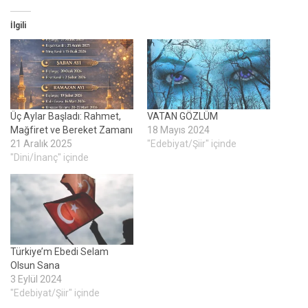
İlgili
Üç Aylar Başladı: Rahmet,
VATAN GÖZLÜM
Mağfiret ve Bereket Zamanı
18 Mayıs 2024
21 Aralık 2025
"Edebiyat/Şiir" içinde
"Dini/İnanç" içinde
Türkiye’m Ebedi Selam
Olsun Sana
3 Eylül 2024
"Edebiyat/Şiir" içinde