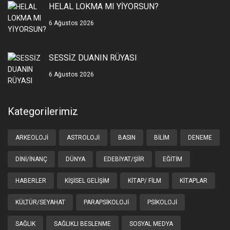
HELAL LOKMA MI YİYORSUN?
6 Ağustos 2026
SESSİZ DUANIN RÜYASI
6 Ağustos 2026
Kategorilerimiz
ARKEOLOJI
ASTROLOJI
BASIN
BILIM
DENEME
DINI/İNANÇ
DÜNYA
EDEBIYAT/ŞIIR
EĞITIM
HABERLER
KIŞISEL GELIŞIM
KITAP/ FILM
KITAPLAR
KÜLTÜR/SEYAHAT
PARAPSIKOLOJI
PSIKOLOJI
SAĞLIK
SAĞLIKLI BESLENME
SOSYAL MEDYA