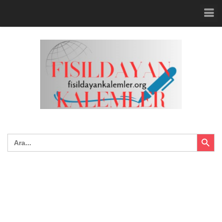
Search Button
Search
for: